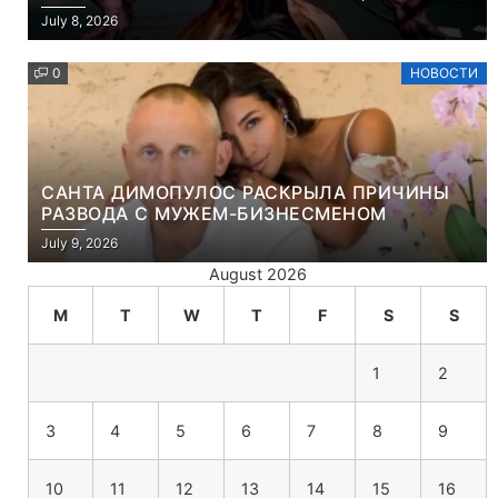
ЧТО ЭТО ХРИСТИАНСКАЯ ИГРА ПРО
July 8, 2026
УБИЙСТВО ДЕМОНОВ
0
НОВОСТИ
САНТА ДИМОПУЛОС РАСКРЫЛА ПРИЧИНЫ
РАЗВОДА С МУЖЕМ-БИЗНЕСМЕНОМ
July 9, 2026
August 2026
M
T
W
T
F
S
S
1
2
3
4
5
6
7
8
9
10
11
12
13
14
15
16