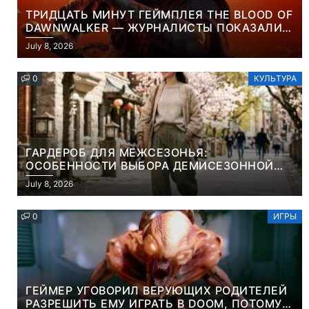
ТРИДЦАТЬ МИНУТ ГЕЙМПЛЕЯ THE BLOOD OF
DAWNWALKER — ЖУРНАЛИСТЫ ПОКАЗАЛИ
НАЧАЛО НОВОЙ ИГРЫ ОТ ВЕТЕРАНОВ CD
July 8, 2026
PROJEKT RED
0
КУЛЬТУРА
ГАРДЕРОБ ДЛЯ МЕЖСЕЗОНЬЯ:
ОСОБЕННОСТИ ВЫБОРА ДЕМИСЕЗОННОЙ
ПАРКИ И ЭЛЕГАНТНОГО ЖЕНСКОГО ПЛАЩА
July 8, 2026
0
ИГРЫ
ГЕЙМЕР УГОВОРИЛ ВЕРУЮЩИХ РОДИТЕЛЕЙ
РАЗРЕШИТЬ ЕМУ ИГРАТЬ В DOOM, ПОТОМУ