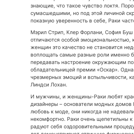
знающие, что такое чувство локтя. Поро
сумасшедшими, но под этой личиной ск
показную уверенность в себе, Раки час
Мэрил Стрип, Клер Форлани, София Буш 
отличаются особой эмоциональностью, к
женщин это качество не становится нед
воплощать самые разные роли именно б
передавать настроение окружающим пом
обладательницей премии «Оскар». Одна
чрезмерных эмоций и вспыльчивости, ка
Линдси Лохан.
И мужчины, и женщины-Раки любят крас
дизайнеры – основатели модных домов
любовь к моде, они никогда не надевали
некомфортно. Раки очень щепетильны к
радуют себя оздоровительными процед
лет демонстрирует отличную физическу