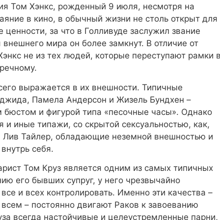
ия Том Хэнкс, рожденный 9 июля, несмотря на
аяние в кино, в обычный жизни не столь открыт для
ценности, за что в Голливуде заслужил звание
 внешнего мира он более замкнут. В отличие от
энкс не из тех людей, которые переступают рамки 
речному.
его выражается в их внешности. Типичные
джида, Памела Андерсон и Жизель Бундхен –
бюстом и фигурой типа «песочные часы». Однако
 и иные типажи, со скрытой сексуальностью, как,
а Лив Тайлер, обладающие неземной внешностью и
внутрь себя.
арист Том Круз является одним из самых типичных
нию его бывших супруг, у него чрезвычайно
все и всех контролировать. Именно эти качества –
всем – постоянно двигают Раков к завоеванию
уза всегда настойчивые и целеустремленные парни,