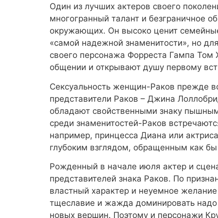
Один из лучших актеров своего поколен
многогранный талант и безграничное об
окружающих. Он высоко ценит семейные 
«самой надежной знаменитости», но для
своего персонажа Форреста Гампа Том Х
общении и открывают душу первому вст
Сексуальность женщин-Раков прежде вс
представители Раков – Джина Лоллобри
обладают свойственными знаку пышным 
среди знаменитостей-Раков встречаются
например, принцесса Диана или актрис
глубоким взглядом, обращенным как бы 
Рожденный в начале июля актер и сцен
представителей знака Раков. По призна
властный характер и неуемное желание 
тщеславие и жажда доминировать надо 
новых вершин. Поэтому и персонажи Кр