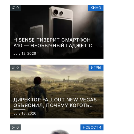
0
КИНО
в
HISENSE ТИЗЕРИТ СМАРТФОН
A10 — НЕОБЫЧНЫЙ ГАДЖЕТ С E-
INK-ЭКРАНОМ И СЪЕМНОЙ LCD-
July 12, 2026
ПАНЕЛЬЮ ДЛЯ ЦВЕТНОГО
КОНТЕНТА И СОЦСЕТЕЙ
0
ИГРЫ
ДИРЕКТОР FALLOUT NEW VEGAS
ОБЪЯСНИЛ, ПОЧЕМУ КОГОТЬ
СМЕРТИ У КАРЬЕРА НАМЕРЕННО
July 13, 2026
СНОСИТ ВАМ ГОЛОВУ
0
НОВОСТИ