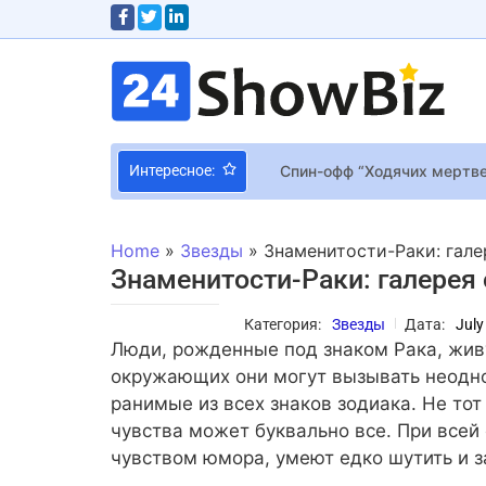
Спин-офф “Ходячих мертве
Интересное:
Capcom может пре
Creator Assistant
Home
»
Звезды
»
Знаменитости-Раки: гале
Remedy не планиру
Знаменитости-Раки: галерея
Три новых портре
Категория:
Звезды
Дата:
July
Геймдиректор Prag
Люди, рожденные под знаком Рака, живу
Гильдия авторов 
окружающих они могут вызывать неодно
Николас Кейдж не 
ранимые из всех знаков зодиака. Не тот 
чувства может буквально все. При всей
В новом патче Ter
чувством юмора, умеют едко шутить и з
Microsoft планируе