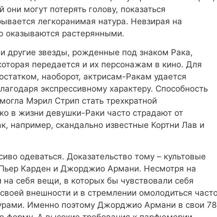
й они могут потерять голову, показаться
рывается легкоранимая натура. Невзирая на
то оказываются растерянными.
и другие звезды, рожденные под знаком Рака,
оторая передается и их персонажам в кино. Для
остатком, наоборот, актрисам-Ракам удается
лагодаря экспрессивному характеру. Способность
огла Мэрил Стрип стать трехкратной
ко в жизни девушки-Раки часто страдают от
к, например, скандально известные Кортни Лав и
иво одеваться. Доказательство тому – культовые
 Пьер Карден и Джорджио Армани. Несмотря на
 на себя вещи, в которых бы чувствовали себя
 своей внешности и в стремлении омолодиться част
урами. Именно поэтому Джорджио Армани в свои 78
ю форму. А высокие требования к парфюмерии