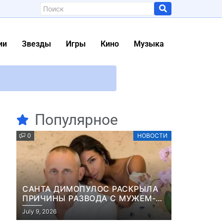
ии
Звезды
Игры
Кино
Музыка
онов продаж
ebook и планировать контент
Популярное
релизами сентябрь
0
НОВОСТИ
0-летию герцогини
у”
САНТА ДИМОПУЛОС РАСКРЫЛА
асы прямо в бою
ПРИЧИНЫ РАЗВОДА С МУЖЕМ-
БИЗНЕСМЕНОМ
также франшиз Fallout и Halo
July 9, 2026