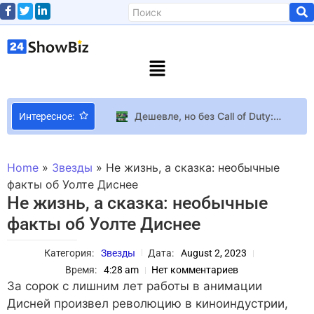
Дешевле, но без Call of Duty: Microsoft объявила об изменении ценовой политики Xbox Game Pass
Интересное:
Вредоносные обои в Steam Workshop заразили тысячи ПК майнерами и вымогателями
Физическое издание Fire Emblem: Fortune’s Weave стоит 80 долларов, потому что фанаты серии готовы платить за нее любые деньги
Home
»
Звезды
»
Не жизнь, а сказка: необычные
Спин-офф “The Gentlemen”: Гай Ричи и Netflix готовы порадовать зрителей новым тизером предстоящего сериала
факты об Уолте Диснее
Не жизнь, а сказка: необычные
Прощай, ADVTR, привет, ELMNT: Crosscamp перетряхивает линейку кемперов
факты об Уолте Диснее
CD Projekt RED использует ИИ для создания «реалистичных» NPC в The Witcher 4 и Cyberpunk 2
Ангелина Усанова на Miss Eco International-2024 презентовала эко-костюм на тему сожженных территорий
Категория:
Звезды
Дата:
August 2, 2023
Приключенческий экшен Magical Blush с видом сверху выйдет летом на ПК
Время:
4:28 am
Нет комментариев
Скарлетт Йоханссон названа обладательницей идеальных пропорций
За сорок с лишним лет работы в анимации
Дисней произвел революцию в киноиндустрии,
Killer Frequency Детектив про охоту маньяка на радиоведущего выйдет 1 июня на PC и консолях