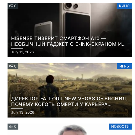
0
КИНО
HISENSE ТИЗЕРИТ СМАРТФОН A10 —
НЕОБЫЧНЫЙ ГАДЖЕТ С E-INK-ЭКРАНОМ И
СЪЕМНОЙ LCD-ПАНЕЛЬЮ ДЛЯ ЦВЕТНОГО
July 12, 2026
КОНТЕНТА И СОЦСЕТЕЙ
0
ИГРЫ
ДИРЕКТОР FALLOUT NEW VEGAS ОБЪЯСНИЛ,
ПОЧЕМУ КОГОТЬ СМЕРТИ У КАРЬЕРА
НАМЕРЕННО СНОСИТ ВАМ ГОЛОВУ
July 13, 2026
0
НОВОСТИ