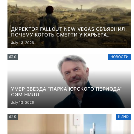
ДИРЕКТОР FALLOUT NEW VEGAS ОБЪЯСНИЛ,
ПОЧЕМУ КОГОТЬ СМЕРТИ У КАРЬЕРА
НАМЕРЕННО СНОСИТ ВАМ ГОЛОВУ
July 13, 2026
0
НОВОСТИ
УМЕР ЗВЕЗДА “ПАРКА ЮРСКОГО ПЕРИОДА”
СЭМ НИЛЛ
July 13, 2026
0
КИНО