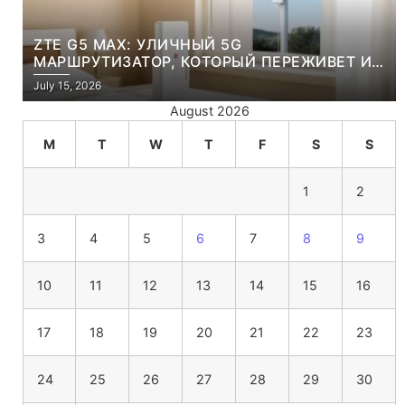
ZTE G5 MAX: УЛИЧНЫЙ 5G
МАРШРУТИЗАТОР, КОТОРЫЙ ПЕРЕЖИВЕТ И
ЛЮТУЮ ЗИМУ, И ЖАРКОЕ ЛЕТО
July 15, 2026
August 2026
M
T
W
T
F
S
S
1
2
3
4
5
6
7
8
9
10
11
12
13
14
15
16
17
18
19
20
21
22
23
24
25
26
27
28
29
30