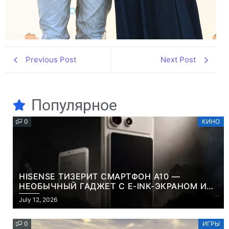
Previous Post
Next Post
Популярное
0
КИНО
HISENSE ТИЗЕРИТ СМАРТФОН A10 —
НЕОБЫЧНЫЙ ГАДЖЕТ С E-INK-ЭКРАНОМ И
СЪЕМНОЙ LCD-ПАНЕЛЬЮ ДЛЯ ЦВЕТНОГО
July 12, 2026
КОНТЕНТА И СОЦСЕТЕЙ
0
ИГРЫ