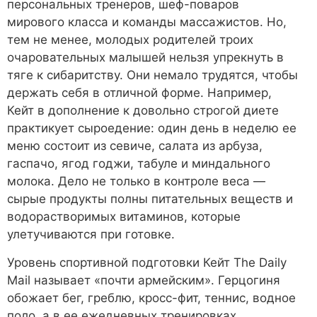
персональных тренеров, шеф-поваров
мирового класса и команды массажистов. Но,
тем не менее, молодых родителей троих
очаровательных малышей нельзя упрекнуть в
тяге к сибаритству. Они немало трудятся, чтобы
держать себя в отличной форме. Например,
Кейт в дополнение к довольно строгой диете
практикует сыроедение: один день в неделю ее
меню состоит из севиче, салата из арбуза,
гаспачо, ягод годжи, табуле и миндального
молока. Дело не только в контроле веса —
сырые продукты полны питательных веществ и
водорастворимых витаминов, которые
улетучиваются при готовке.
Уровень спортивной подготовки Кейт The Daily
Mail называет «почти армейским». Герцогиня
обожает бег, греблю, кросс-фит, теннис, водное
поло, а в ее ежедневных тренировках