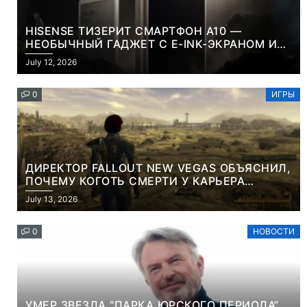
HISENSE ТИЗЕРИТ СМАРТФОН A10 —
НЕОБЫЧНЫЙ ГАДЖЕТ С E-INK-ЭКРАНОМ И
СЪЕМНОЙ LCD-ПАНЕЛЬЮ ДЛЯ ЦВЕТНОГО
July 12, 2026
КОНТЕНТА И СОЦСЕТЕЙ
0
ИГРЫ
ДИРЕКТОР FALLOUT NEW VEGAS ОБЪЯСНИЛ,
ПОЧЕМУ КОГОТЬ СМЕРТИ У КАРЬЕРА
НАМЕРЕННО СНОСИТ ВАМ ГОЛОВУ
July 13, 2026
0
НОВОСТИ
УМЕР ЗВЕЗДА “ПАРКА ЮРСКОГО ПЕРИОДА”