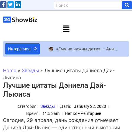
«Ему не нужны дети», – Анна Саливанчук рассказала, что бывший муж-нардеп не общается с сыновьями
Интересное:
Forbes опубликовал рейтинг самых богатых российских знаменитостей
OpenAI открыла доступ к Codex на Android и iPhone: сервис для программирования теперь работает через мобильное приложение ChatGPT
Home
»
Звезды
»
Лучшие цитаты Дэниела Дэй-
Байопик о Мадонне поставили на паузу
Льюиса
Лучшие цитаты Дэниела Дэй-
Дональд Трамп заявил, что при поимке венесуэльского Николаса Мадуро использовался секретный «дискомбобулятор»
Льюиса
Valve выпустила SteamOS 3.8 с начальной поддержкой Steam Machine
Стала известна причина разрыва Орландо Блума и Кэти Перри
Категория:
Звезды
Дата:
January 22, 2023
Мольфар Макс Гордеев назвал самые сильные женские талисманы: притягивают деньги, удачу и любовь
Время:
11:56 am
Нет комментариев
Певица KOLA рассказала, что хочет проводить больше времени с мужем-иностранцем
Сегодня, 29 апреля, день рождения отмечает
Дэниел Дэй-Льюис — единственный в истории
Семейное фото: кто третий ребенок на снимке Жизель Бюндхен?