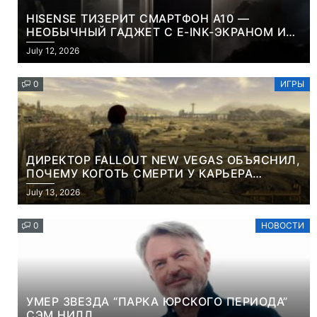
HISENSE ТИЗЕРИТ СМАРТФОН A10 —
НЕОБЫЧНЫЙ ГАДЖЕТ С E-INK-ЭКРАНОМ И
СЪЕМНОЙ LCD-ПАНЕЛЬЮ ДЛЯ ЦВЕТНОГО
July 12, 2026
КОНТЕНТА И СОЦСЕТЕЙ
0
ИГРЫ
ДИРЕКТОР FALLOUT NEW VEGAS ОБЪЯСНИЛ,
ПОЧЕМУ КОГОТЬ СМЕРТИ У КАРЬЕРА
НАМЕРЕННО СНОСИТ ВАМ ГОЛОВУ
July 13, 2026
0
НОВОСТИ
УМЕР ЗВЕЗДА “ПАРКА ЮРСКОГО ПЕРИОДА”
СЭМ НИЛЛ