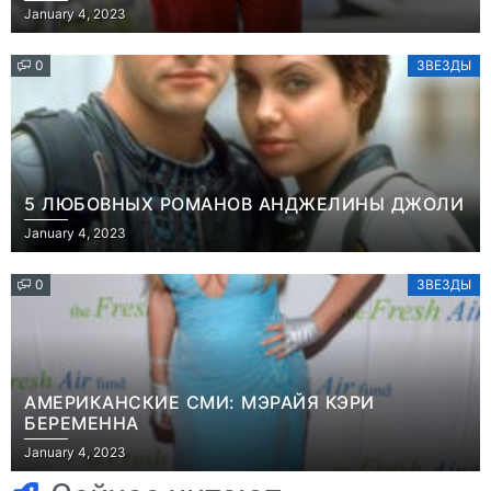
January 4, 2023
0
ЗВЕЗДЫ
5 ЛЮБОВНЫХ РОМАНОВ АНДЖЕЛИНЫ ДЖОЛИ
January 4, 2023
0
ЗВЕЗДЫ
АМЕРИКАНСКИЕ СМИ: МЭРАЙЯ КЭРИ
БЕРЕМЕННА
Игры
January 4, 2023
Геймеры
Игры
отменяют
Новичок-геймер