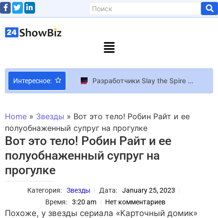
Разработчики Slay the Spire 2 высказались против микротранзакций и пообещали упростить жизнь моддерам
Интересное:
Победители “Евровидения-2024” Nemo во второй раз приехали в Украину
Steam
Home
»
Звезды
»
Вот это тело! Робин Райт и ее
Quaoar – еще один объект Солнечной системы, имеющий систему колец наподобие колец Сатурна Информация
полуобнаженный супруг на прогулке
Вот это тело! Робин Райт и ее
Звезда “Будиночку на щастя” Константин Войтенко во второй раз женился
полуобнаженный супруг на
Илон Маск объявил «золотую эру»: Tesla Cybercab готовится к релизу в 2026 году
прогулке
Игрок в Starfield покорил сообщество фотографиями необычного аванпоста в месте слияния рек
Демо карточного роуглайка Vampire Crawlers The Turbo Wildcard выйдет в феврале
Категория:
Звезды
Дата:
January 25, 2023
The Weeknd переживает разрыв с Селеной Гомес
Время:
3:20 am
Нет комментариев
Семейная идиллия: рождественские образы Виктории и Дэвида Бекхэм
Похоже, у звезды сериала «Карточный домик»