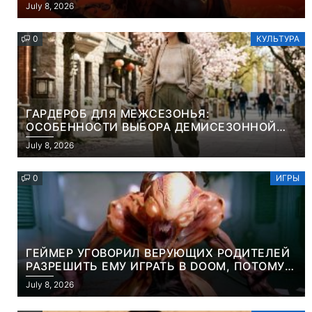
НАЧАЛО НОВОЙ ИГРЫ ОТ ВЕТЕРАНОВ CD
July 8, 2026
PROJEKT RED
0
КУЛЬТУРА
ГАРДЕРОБ ДЛЯ МЕЖСЕЗОНЬЯ:
ОСОБЕННОСТИ ВЫБОРА ДЕМИСЕЗОННОЙ
ПАРКИ И ЭЛЕГАНТНОГО ЖЕНСКОГО ПЛАЩА
July 8, 2026
0
ИГРЫ
ГЕЙМЕР УГОВОРИЛ ВЕРУЮЩИХ РОДИТЕЛЕЙ
РАЗРЕШИТЬ ЕМУ ИГРАТЬ В DOOM, ПОТОМУ
ЧТО ЭТО ХРИСТИАНСКАЯ ИГРА ПРО
July 8, 2026
УБИЙСТВО ДЕМОНОВ