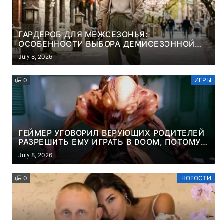
ГАРДЕРОБ ДЛЯ МЕЖСЕЗОНЬЯ:
ОСОБЕННОСТИ ВЫБОРА ДЕМИСЕЗОННОЙ
ПАРКИ И ЭЛЕГАНТНОГО ЖЕНСКОГО ПЛАЩА
July 8, 2026
0
ИГРЫ
ГЕЙМЕР УГОВОРИЛ ВЕРУЮЩИХ РОДИТЕЛЕЙ
РАЗРЕШИТЬ ЕМУ ИГРАТЬ В DOOM, ПОТОМУ
ЧТО ЭТО ХРИСТИАНСКАЯ ИГРА ПРО
July 8, 2026
УБИЙСТВО ДЕМОНОВ
0
НОВОСТИ