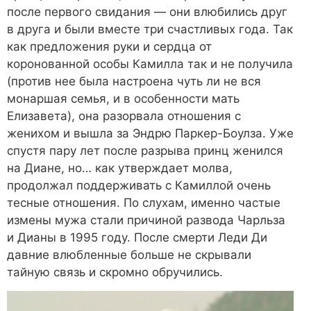
после первого свидания — они влюбились друг
в друга и были вместе три счастливых года. Так
как предложения руки и сердца от
коронованной особы Камилла так и не получила
(против нее была настроена чуть ли не вся
монаршая семья, и в особенности мать
Елизавета), она разорвала отношения с
женихом и вышла за Эндрю Паркер-Боулза. Уже
спустя пару лет после разрыва принц женился
на Диане, но… как утверждает молва,
продолжал поддерживать с Камиллой очень
тесные отношения. По слухам, именно частые
измены мужа стали причиной развода Чарльза
и Дианы в 1995 году. После смерти Леди Ди
давние влюбленные больше не скрывали
тайную связь и скромно обручились.