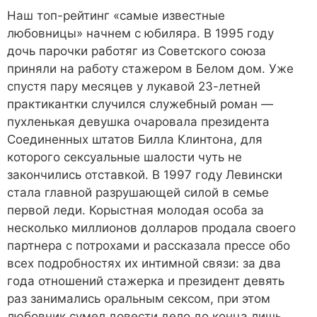
Наш топ-рейтинг «самые известные
любовницы» начнем с юбиляра. В 1995 году
дочь парочки работяг из Советского союза
приняли на работу стажером в Белом дом. Уже
спустя пару месяцев у лукавой 23-летней
практикантки случился служебный роман —
пухленькая девушка очаровала президента
Соединенных штатов Билла Клинтона, для
которого сексуальные шалости чуть не
закончились отставкой. В 1997 году Левински
стала главной разрушающей силой в семье
первой леди. Корыстная молодая особа за
несколько миллионов долларов продала своего
партнера с потрохами и рассказала прессе обо
всех подробностях их интимной связи: за два
года отношений стажерка и президент девять
раз занимались оральным сексом, при этом
любовник сумел довести дело до конца лишь