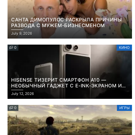
САНТА ДИМОПУЛОС РАСКРЫЛА ПРИЧИНЫ
РАЗВОДА С МУЖЕМ-БИЗНЕСМЕНОМ
July 9, 2026
0
КИНО
HISENSE ТИЗЕРИТ СМАРТФОН A10 —
НЕОБЫЧНЫЙ ГАДЖЕТ С E-INK-ЭКРАНОМ И
СЪЕМНОЙ LCD-ПАНЕЛЬЮ ДЛЯ ЦВЕТНОГО
July 12, 2026
КОНТЕНТА И СОЦСЕТЕЙ
0
ИГРЫ