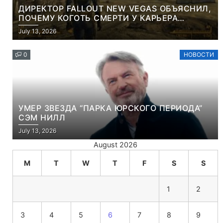
ДИРЕКТОР FALLOUT NEW VEGAS ОБЪЯСНИЛ,
ПОЧЕМУ КОГОТЬ СМЕРТИ У КАРЬЕРА
НАМЕРЕННО СНОСИТ ВАМ ГОЛОВУ
July 13, 2026
0
НОВОСТИ
УМЕР ЗВЕЗДА “ПАРКА ЮРСКОГО ПЕРИОДА”
СЭМ НИЛЛ
July 13, 2026
August 2026
M
T
W
T
F
S
S
1
2
3
4
5
6
7
8
9