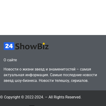
сценарии – 44
6, чтобы играть
сделки за год
как
против 11 двумя
законопослушный
годами ранее
горожанин
July 4, 2026
July 4, 2026
24sbadmin
24sbadmin
О сайте
Новости о жизни звезд и знаменитостей – самая
актуальная информация. Самые последние новости
звезд шоу-бизнеса. Новости телешоу, сериалов.
© Copyright © 2022-2024. – All Rights Reserved.