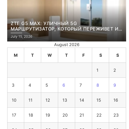
ZTE G5 MAX: УЛИЧНЫЙ 5G
МАРШРУТИЗАТОР, КОТОРЫЙ ПЕРЕЖИВЕТ И
ЛЮТУЮ ЗИМУ, И ЖАРКОЕ ЛЕТО
July 15, 2026
August 2026
M
T
W
T
F
S
S
1
2
3
4
5
6
7
8
9
10
11
12
13
14
15
16
17
18
19
20
21
22
23