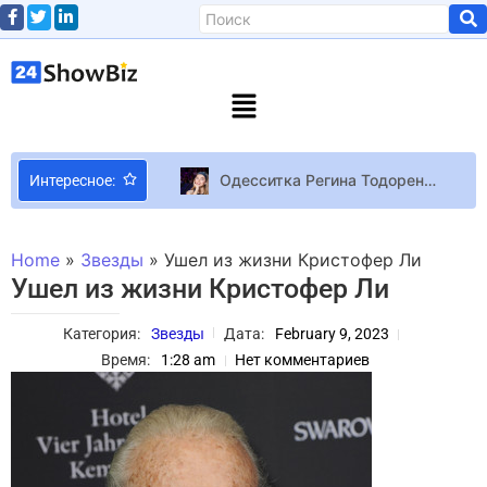
Одесситка Регина Тодоренко получила гражданство РФ
Интересное:
Российский хоррор “КЛЕТЬ” покинет ранний доступ в феврале и выйдет на консолях
Юрий Великий записал новое видеообращение на фоне скандала с “Вечерним Кварталом”
Home
»
Звезды
»
Ушел из жизни Кристофер Ли
Новый трейлер экранизации Sekiro: Shadows Die Twice посвящён Волку и Куро
Ушел из жизни Кристофер Ли
Forza Horizon 6 вдвое превзошла пиковый онлайн предыдущей части в Steam еще до полноценного релиза
Категория:
Звезды
Дата:
February 9, 2023
Демо тактического рогалика Battlestar Galactica: Scattered Hopes вышло в Steam
Время:
1:28 am
Нет комментариев
Селена Гомес завершит музыкальную карьеру
Журналисты раскрыли подробности нейросети от Meta
Новый год со звездой: где в праздничную ночь выступят Билык, Джамала, KAZKA, Бобул, Сумская и другие
Dread Templar Релиз мясного ретро-шутера Dread Templar состоится 26 января