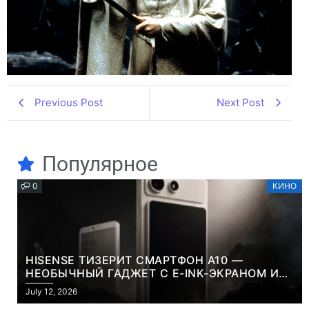
Previous Post
Next Post
Популярное
0
КИНО
HISENSE ТИЗЕРИТ СМАРТФОН A10 —
НЕОБЫЧНЫЙ ГАДЖЕТ С E-INK-ЭКРАНОМ И
СЪЕМНОЙ LCD-ПАНЕЛЬЮ ДЛЯ ЦВЕТНОГО
July 12, 2026
КОНТЕНТА И СОЦСЕТЕЙ