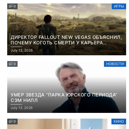
0
ИГРЫ
ДИРЕКТОР FALLOUT NEW VEGAS ОБЪЯСНИЛ,
ПОЧЕМУ КОГОТЬ СМЕРТИ У КАРЬЕРА
НАМЕРЕННО СНОСИТ ВАМ ГОЛОВУ
July 13, 2026
0
НОВОСТИ
УМЕР ЗВЕЗДА “ПАРКА ЮРСКОГО ПЕРИОДА”
СЭМ НИЛЛ
July 13, 2026
0
КИНО