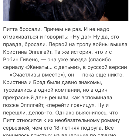
Питта бросали. Причем не раз. И не надо
отмахиваться и говорить: «Ну да!» Ну да, это
правда, бросали. Первой на тропу войны вышла
Кристина Эпплгейт. Та же история, что и с
Робин Гивенс, — она уже звезда (спасибо
сериалу «Женаты… с детьми», в русской версии
— «Счастливы вместе»), он — пока еще никто.
Кристина и Брэд были давно знакомы,
тусовались в одной компании, но в один
прекрасный день решили, как вспоминала
позже Эпплгейт, «перейти границу». Ну и
перешли, делов-то. Однако выяснилось, что
Питт относится к их необязательному роману
серьезней, чем его 18-летняя подруга. Все
кончилось грустно: на вечеринке по случаю