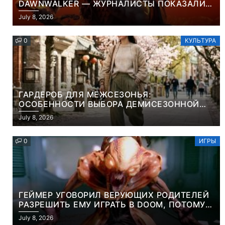
DAWNWALKER — ЖУРНАЛИСТЫ ПОКАЗАЛИ
НАЧАЛО НОВОЙ ИГРЫ ОТ ВЕТЕРАНОВ CD
July 8, 2026
PROJEKT RED
0
КУЛЬТУРА
ГАРДЕРОБ ДЛЯ МЕЖСЕЗОНЬЯ:
ОСОБЕННОСТИ ВЫБОРА ДЕМИСЕЗОННОЙ
ПАРКИ И ЭЛЕГАНТНОГО ЖЕНСКОГО ПЛАЩА
July 8, 2026
0
ИГРЫ
ГЕЙМЕР УГОВОРИЛ ВЕРУЮЩИХ РОДИТЕЛЕЙ
РАЗРЕШИТЬ ЕМУ ИГРАТЬ В DOOM, ПОТОМУ
ЧТО ЭТО ХРИСТИАНСКАЯ ИГРА ПРО
July 8, 2026
УБИЙСТВО ДЕМОНОВ