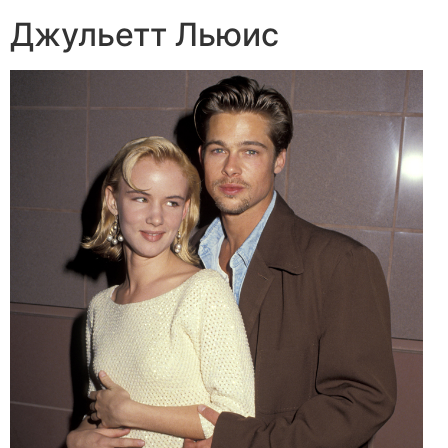
Джульетт Льюис