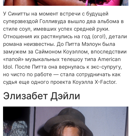
У Синитты на момент встречи с будущей
суперзвездой Голливуда вышло два альбома в
стиле соул, имевших успех средней руки.
Отношения их растянулись на год (ого!), детали
романа неизвестны. До Питта Мэлоун была
замужем за Саймоном Коуэллом, впоследствии
«папой» музыкальных телешоу типа American
Idol. После Питта она вернулась к экс-супругу,
но чисто по работе — стала сотрудничать как
судья еще одного проекта Коуэлла X-Factor.
Элизабет Дэйли