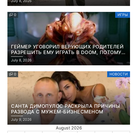
July 8, 2026
0
ИГРЫ
ГЕЙМЕР УГОВОРИЛ ВЕРУЮЩИХ РОДИТЕЛЕЙ
РАЗРЕШИТЬ ЕМУ ИГРАТЬ В DOOM, ПОТОМУ
ЧТО ЭТО ХРИСТИАНСКАЯ ИГРА ПРО
July 8, 2026
УБИЙСТВО ДЕМОНОВ
0
НОВОСТИ
САНТА ДИМОПУЛОС РАСКРЫЛА ПРИЧИНЫ
РАЗВОДА С МУЖЕМ-БИЗНЕСМЕНОМ
July 9, 2026
August 2026