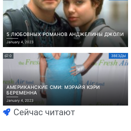
5 ЛЮБОВНЫХ РОМАНОВ АНДЖЕЛИНЫ ДЖОЛИ
January 4, 2023
0
ЗВЕЗДЫ
АМЕРИКАНСКИЕ СМИ: МЭРАЙЯ КЭРИ
БЕРЕМЕННА
Игры
January 4, 2023
Геймеры
Игры
отменяют
Новичок-геймер
Сейчас читают
подписку PS Plus
попросил помочь
в знак протеста
найти