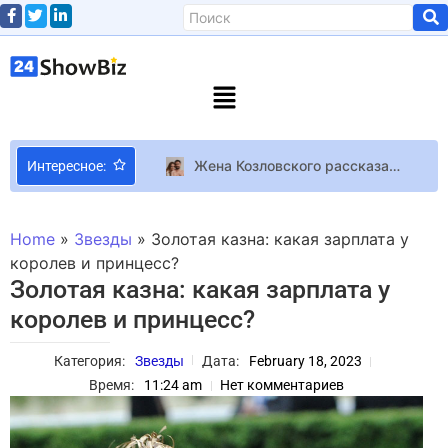
Жена Козловского рассказала о партнерских родах и показала фото из выписки
Интересное:
Несколько месяцев не ночевал дома: как война повлияла на отношения Алексея Резникова с молодой женой
Милли Бобби Браун ждёт GTA 6, чтобы играть как законопослушный горожанин
Home
»
Звезды
»
Золотая казна: какая зарплата у
Чернокнижник, переработка древа навыков и рыбалка – что известно о дополнении Lord of Hatred для Diablo 4
королев и принцесс?
Золотая казна: какая зарплата у
Сценарист Half-Life удивлён, что игра так и осталась единственным шутером от первого лица с непрерывным повествованием без единой кат-сцены
королев и принцесс?
Испанская квантовая троица: зачем Барселоне аналоговый компьютер в капелле
Музыкальный критик Игорь Панасов: 60 экспертов выбрали вас в пятерку номинантов YUNA – это уже знак признания!
Категория:
Звезды
Дата:
February 18, 2023
Принц Гарри встретился в Лондоне с отцом, у которого диагностировали рак
Время:
11:24 am
Нет комментариев
Певица Мика Ньютон впервые с начала войны приехала в Украину и попала под обстрелы
UK UK-чарт: В десятке сразу три игры про Марио на фоне премьеры фильма “Братья Супер Марио”