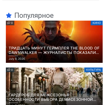
Популярное
0
КИНО
ТРИДЦАТЬ МИНУТ ГЕЙМПЛЕЯ THE BLOOD OF
DAWNWALKER — ЖУРНАЛИСТЫ ПОКАЗАЛИ
НАЧАЛО НОВОЙ ИГРЫ ОТ ВЕТЕРАНОВ CD
July 8, 2026
PROJEKT RED
0
КУЛЬТУРА
ГАРДЕРОБ ДЛЯ МЕЖСЕЗОНЬЯ:
ОСОБЕННОСТИ ВЫБОРА ДЕМИСЕЗОННОЙ
ПАРКИ И ЭЛЕГАНТНОГО ЖЕНСКОГО ПЛАЩА