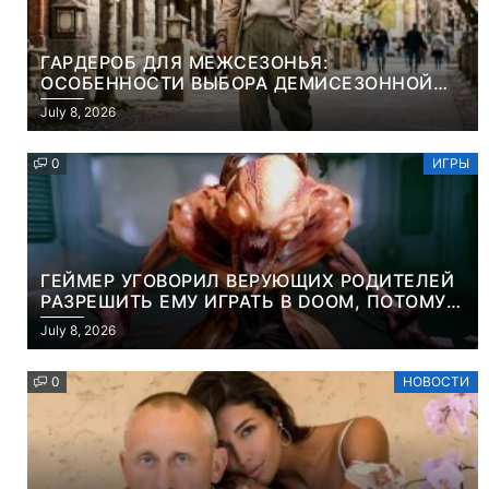
ГАРДЕРОБ ДЛЯ МЕЖСЕЗОНЬЯ:
ОСОБЕННОСТИ ВЫБОРА ДЕМИСЕЗОННОЙ
ПАРКИ И ЭЛЕГАНТНОГО ЖЕНСКОГО ПЛАЩА
July 8, 2026
0
ИГРЫ
ГЕЙМЕР УГОВОРИЛ ВЕРУЮЩИХ РОДИТЕЛЕЙ
РАЗРЕШИТЬ ЕМУ ИГРАТЬ В DOOM, ПОТОМУ
ЧТО ЭТО ХРИСТИАНСКАЯ ИГРА ПРО
July 8, 2026
УБИЙСТВО ДЕМОНОВ
0
НОВОСТИ