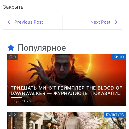
Закрыть
Previous Post
Next Post
Популярное
0
КИНО
ТРИДЦАТЬ МИНУТ ГЕЙМПЛЕЯ THE BLOOD OF
DAWNWALKER — ЖУРНАЛИСТЫ ПОКАЗАЛИ
НАЧАЛО НОВОЙ ИГРЫ ОТ ВЕТЕРАНОВ CD
July 8, 2026
PROJEKT RED
0
КУЛЬТУРА