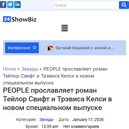
Евгений Кошевой с женой и дочерью пришел на балетную премьеру к Екатерине Кухар
Интересное:
Похоже, на следующей неделе покажут сиквел Don’t Starve
Tower Of Fantasy Парень с ледяным йо-йо в трейлере способностей нового героя Tower of Fantasy
Home
»
Звезды
»
PEOPLE прославляет роман
Лицо Prada Кристина Пономарь объявила о завершении модельной карьеры
Тейлор Свифт и Трэвиса Келси в новом
специальном выпуске
Аналитики: Дэдпул и Росомаха за дебютные выходные должен собрать 200-240 миллионов долларов – это будет рекордом для фильма с рейтингом R
PEOPLE прославляет роман
“Это — безусловно, счастье”: Виталий Ким рассказал, как представляет победу и будущее Украины
Тейлор Свифт и Трэвиса Келси в
Режиссёр Resident Evil 2 хочет, чтобы в Resident Evil Requiem появился режим без страшных моментов
новом специальном выпуске
Игроки Baldur’s Gate 3 удивлены мрачной судьбой Туллы в случае пропуска колонии миконидов
Кристина Решетник показала как у нее в телефоне подписанный муж Григорий и намекнула на скорое пополнение в семье – неужели будет девочка
Категория:
Звезды
Дата:
January 17, 2026
Жена Ткача рассказала, как ей удалось похудеть на 30 килограммов
Время:
12:29 am
Нет комментариев