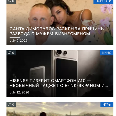
0
НОВОСТИ
САНТА ДИМОПУЛОС РАСКРЫЛА ПРИЧИНЫ
РАЗВОДА С МУЖЕМ-БИЗНЕСМЕНОМ
July 9, 2026
0
КИНО
HISENSE ТИЗЕРИТ СМАРТФОН A10 —
НЕОБЫЧНЫЙ ГАДЖЕТ С E-INK-ЭКРАНОМ И
СЪЕМНОЙ LCD-ПАНЕЛЬЮ ДЛЯ ЦВЕТНОГО
July 12, 2026
КОНТЕНТА И СОЦСЕТЕЙ
0
ИГРЫ