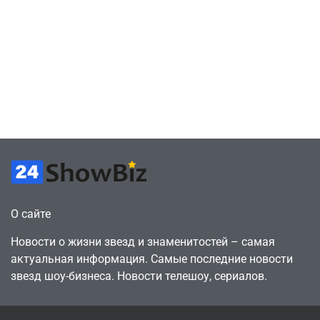
оригинальные
Браун ждёт GTA
сценарии – 44
6, чтобы играть
сделки за год
как
против 11 двумя
законопослушный
годами ранее
горожанин
July 4, 2026
July 4, 2026
24sbadmin
24sbadmin
О сайте
Новости о жизни звезд и знаменитостей – самая
актуальная информация. Самые последние новости
звезд шоу-бизнеса. Новости телешоу, сериалов.