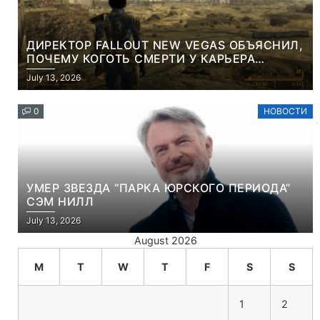
ДИРЕКТОР FALLOUT NEW VEGAS ОБЪЯСНИЛ,
ПОЧЕМУ КОГОТЬ СМЕРТИ У КАРЬЕРА
НАМЕРЕННО СНОСИТ ВАМ ГОЛОВУ
July 13, 2026
0
НОВОСТИ
УМЕР ЗВЕЗДА “ПАРКА ЮРСКОГО ПЕРИОДА”
СЭМ НИЛЛ
July 13, 2026
August 2026
M
T
W
T
F
S
S
1
2