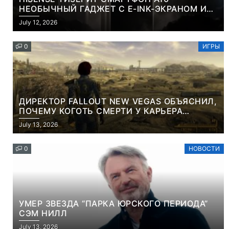
НЕОБЫЧНЫЙ ГАДЖЕТ С E-INK-ЭКРАНОМ И
СЪЕМНОЙ LCD-ПАНЕЛЬЮ ДЛЯ ЦВЕТНОГО
July 12, 2026
КОНТЕНТА И СОЦСЕТЕЙ
0
ИГРЫ
ДИРЕКТОР FALLOUT NEW VEGAS ОБЪЯСНИЛ,
ПОЧЕМУ КОГОТЬ СМЕРТИ У КАРЬЕРА
НАМЕРЕННО СНОСИТ ВАМ ГОЛОВУ
July 13, 2026
0
НОВОСТИ
УМЕР ЗВЕЗДА “ПАРКА ЮРСКОГО ПЕРИОДА”
СЭМ НИЛЛ
July 13, 2026