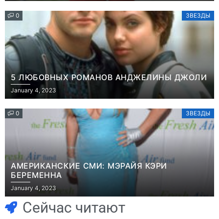
0
ЗВЕЗДЫ
5 ЛЮБОВНЫХ РОМАНОВ АНДЖЕЛИНЫ ДЖОЛИ
January 4, 2023
0
ЗВЕЗДЫ
АМЕРИКАНСКИЕ СМИ: МЭРАЙЯ КЭРИ
БЕРЕМЕННА
Игры
January 4, 2023
Геймеры
Игры
отменяют
Новичок-геймер
Сейчас читают
подписку PS Plus
попросил помочь