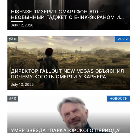
HISENSE ТИЗЕРИТ СМАРТФОН A10 —
НЕОБЫЧНЫЙ ГАДЖЕТ С E-INK-ЭКРАНОМ И
СЪЕМНОЙ LCD-ПАНЕЛЬЮ ДЛЯ ЦВЕТНОГО
July 12, 2026
КОНТЕНТА И СОЦСЕТЕЙ
0
ИГРЫ
ДИРЕКТОР FALLOUT NEW VEGAS ОБЪЯСНИЛ,
ПОЧЕМУ КОГОТЬ СМЕРТИ У КАРЬЕРА
НАМЕРЕННО СНОСИТ ВАМ ГОЛОВУ
July 13, 2026
0
НОВОСТИ
УМЕР ЗВЕЗДА “ПАРКА ЮРСКОГО ПЕРИОДА”