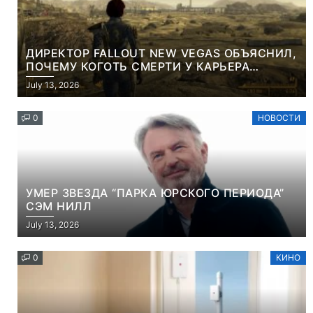
ДИРЕКТОР FALLOUT NEW VEGAS ОБЪЯСНИЛ,
ПОЧЕМУ КОГОТЬ СМЕРТИ У КАРЬЕРА
НАМЕРЕННО СНОСИТ ВАМ ГОЛОВУ
July 13, 2026
0
НОВОСТИ
УМЕР ЗВЕЗДА “ПАРКА ЮРСКОГО ПЕРИОДА”
СЭМ НИЛЛ
July 13, 2026
0
КИНО