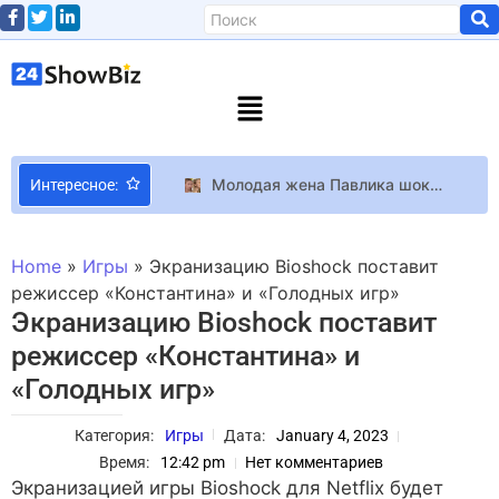
Молодая жена Павлика шокировала видом после операции: показала, как теперь выглядит ее новый нос (фото)
Интересное:
Assassin\’s Creed Сериал по мотивам Assassin\’s Creed остался без шоураннера
Владимир Остапчук арендовал дом в самом дорогом районе Монреаля
Home
»
Игры
»
Экранизацию Bioshock поставит
Из чернокнижника в Diablo 4 хотели сделать воина, способного избить некроманта голыми руками
режиссер «Константина» и «Голодных игр»
Экранизацию Bioshock поставит
Жена киевского ведущего Молодецкого, попавшего в смертельное ДТП, впервые показала свой вид после аварии: на нее страшно взглянуть
режиссер «Константина» и
У популярной Instagram-модели лопнул грудной имплант весом 10 кг: фото «до» и «после» взрыва
«Голодных игр»
Фелиция Дэй запустила Kickstarter-кампанию для полнометражного продолжения веб-сериала The Guild и собрала нужную сумму за 5 часов
BMW M3 E30 в формате Lego: 358 деталей для поклонников «квадратной» классики
Категория:
Игры
Дата:
January 4, 2023
Universal выпустит фильм по мотивам “Как приручить дракона” в 2025 году
Время:
12:42 pm
Нет комментариев
4 минуты геймплея кооперативной Orbitals в стиле аниме 90-х
Экранизацией игры Bioshock для Netflix будет