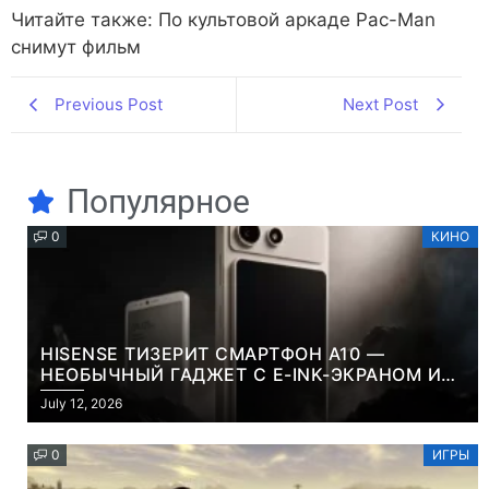
Читайте также: По культовой аркаде Pac-Man
снимут фильм
Previous Post
Next Post
Популярное
0
КИНО
HISENSE ТИЗЕРИТ СМАРТФОН A10 —
НЕОБЫЧНЫЙ ГАДЖЕТ С E-INK-ЭКРАНОМ И
СЪЕМНОЙ LCD-ПАНЕЛЬЮ ДЛЯ ЦВЕТНОГО
July 12, 2026
КОНТЕНТА И СОЦСЕТЕЙ
0
ИГРЫ