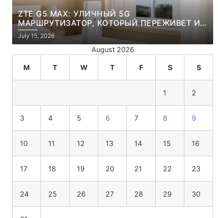
ZTE G5 MAX: УЛИЧНЫЙ 5G
МАРШРУТИЗАТОР, КОТОРЫЙ ПЕРЕЖИВЕТ И
ЛЮТУЮ ЗИМУ, И ЖАРКОЕ ЛЕТО
July 15, 2026
August 2026
M
T
W
T
F
S
S
1
2
3
4
5
6
7
8
9
10
11
12
13
14
15
16
17
18
19
20
21
22
23
24
25
26
27
28
29
30