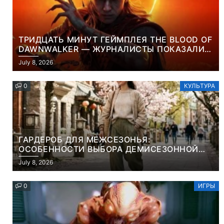
ТРИДЦАТЬ МИНУТ ГЕЙМПЛЕЯ THE BLOOD OF
DAWNWALKER — ЖУРНАЛИСТЫ ПОКАЗАЛИ
НАЧАЛО НОВОЙ ИГРЫ ОТ ВЕТЕРАНОВ CD
July 8, 2026
PROJEKT RED
0
КУЛЬТУРА
ГАРДЕРОБ ДЛЯ МЕЖСЕЗОНЬЯ:
ОСОБЕННОСТИ ВЫБОРА ДЕМИСЕЗОННОЙ
ПАРКИ И ЭЛЕГАНТНОГО ЖЕНСКОГО ПЛАЩА
July 8, 2026
0
ИГРЫ