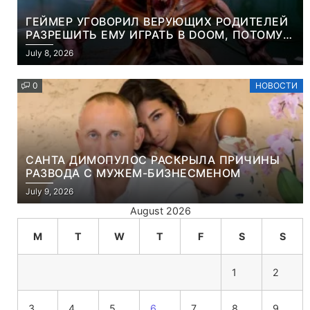
ГЕЙМЕР УГОВОРИЛ ВЕРУЮЩИХ РОДИТЕЛЕЙ
РАЗРЕШИТЬ ЕМУ ИГРАТЬ В DOOM, ПОТОМУ
ЧТО ЭТО ХРИСТИАНСКАЯ ИГРА ПРО
July 8, 2026
УБИЙСТВО ДЕМОНОВ
0
НОВОСТИ
САНТА ДИМОПУЛОС РАСКРЫЛА ПРИЧИНЫ
РАЗВОДА С МУЖЕМ-БИЗНЕСМЕНОМ
July 9, 2026
August 2026
M
T
W
T
F
S
S
1
2
3
4
5
6
7
8
9