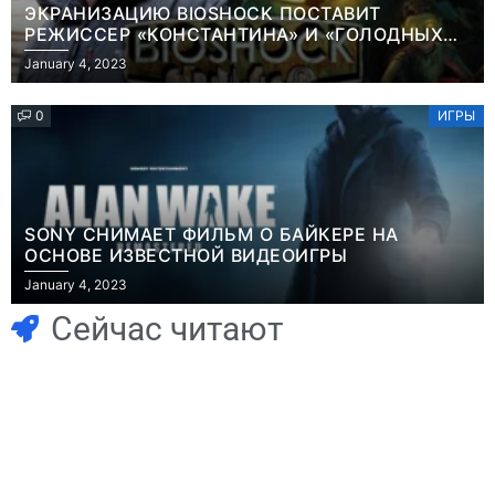
ЭКРАНИЗАЦИЮ BIOSHOCK ПОСТАВИТ
РЕЖИССЕР «КОНСТАНТИНА» И «ГОЛОДНЫХ
ИГР»
January 4, 2023
0
ИГРЫ
SONY СНИМАЕТ ФИЛЬМ О БАЙКЕРЕ НА
ОСНОВЕ ИЗВЕСТНОЙ ВИДЕОИГРЫ
Игры
January 4, 2023
Часть геймеров
Игры
В Rust теперь
считает, что мы
Сейчас читают
можно снять
сами похоронили
квартиру и
физические
открыть магазин
копии, а теперь
– но вас всё
возмущаемся
Новости
Игры
равно обворуют
похоронами
Победительница
Геймеры