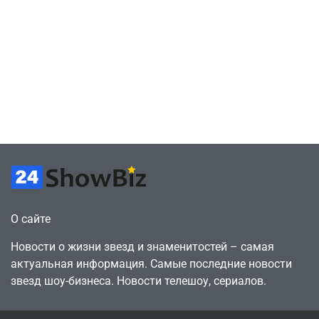
«Неймовірних
July 4, 2026
отменяют
July 4, 2026
24sbadmin
24sbadmin
дуетів» iSKra:
подписку PS Plus
Работаю в офисе,
в знак протеста
а деньги
против
вкладываю в
цифрового
творчество
будущего
July 4, 2026
July 4, 2026
24sbadmin
24sbadmin
О сайте
Новости о жизни звезд и знаменитостей – самая
актуальная информация. Самые последние новости
звезд шоу-бизнеса. Новости телешоу, сериалов.