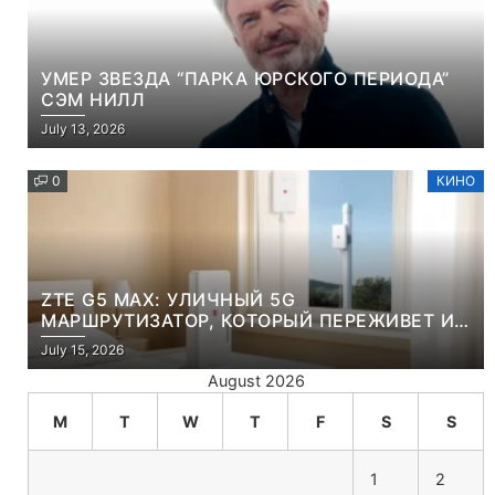
УМЕР ЗВЕЗДА “ПАРКА ЮРСКОГО ПЕРИОДА”
СЭМ НИЛЛ
July 13, 2026
0
КИНО
ZTE G5 MAX: УЛИЧНЫЙ 5G
МАРШРУТИЗАТОР, КОТОРЫЙ ПЕРЕЖИВЕТ И
ЛЮТУЮ ЗИМУ, И ЖАРКОЕ ЛЕТО
July 15, 2026
August 2026
M
T
W
T
F
S
S
1
2