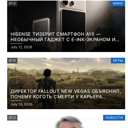
0
КИНО
HISENSE ТИЗЕРИТ СМАРТФОН A10 —
НЕОБЫЧНЫЙ ГАДЖЕТ С E-INK-ЭКРАНОМ И
СЪЕМНОЙ LCD-ПАНЕЛЬЮ ДЛЯ ЦВЕТНОГО
July 12, 2026
КОНТЕНТА И СОЦСЕТЕЙ
0
ИГРЫ
ДИРЕКТОР FALLOUT NEW VEGAS ОБЪЯСНИЛ,
ПОЧЕМУ КОГОТЬ СМЕРТИ У КАРЬЕРА
НАМЕРЕННО СНОСИТ ВАМ ГОЛОВУ
July 13, 2026
0
НОВОСТИ