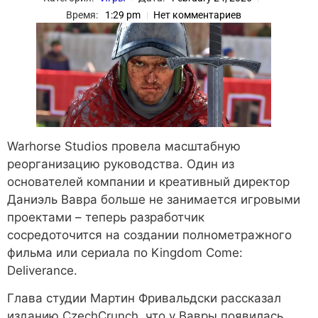
Время:
1:29 pm
Нет комментариев
Warhorse Studios провела масштабную
реорганизацию руководства. Один из
основателей компании и креативный директор
Даниэль Вавра больше не занимается игровыми
проектами – теперь разработчик
сосредоточится на создании полнометражного
фильма или сериала по Kingdom Come:
Deliverance.
Глава студии Мартин Фривальдски рассказал
изданию CzechCrunch, что у Вавры появилась