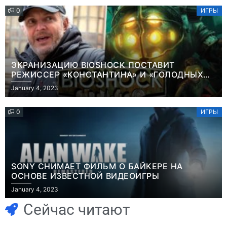
0
ИГРЫ
ЭКРАНИЗАЦИЮ BIOSHOCK ПОСТАВИТ
РЕЖИССЕР «КОНСТАНТИНА» И «ГОЛОДНЫХ
ИГР»
January 4, 2023
0
ИГРЫ
SONY СНИМАЕТ ФИЛЬМ О БАЙКЕРЕ НА
ОСНОВЕ ИЗВЕСТНОЙ ВИДЕОИГРЫ
Игры
January 4, 2023
Геймеры
Игры
отменяют
Новичок-геймер
Сейчас читают
подписку PS Plus
попросил помочь