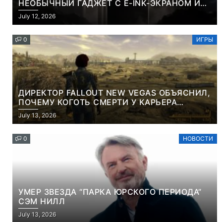
НЕОБЫЧНЫЙ ГАДЖЕТ С E-INK-ЭКРАНОМ И
СЪЕМНОЙ LCD-ПАНЕЛЬЮ ДЛЯ ЦВЕТНОГО
July 12, 2026
КОНТЕНТА И СОЦСЕТЕЙ
0
ИГРЫ
ДИРЕКТОР FALLOUT NEW VEGAS ОБЪЯСНИЛ,
ПОЧЕМУ КОГОТЬ СМЕРТИ У КАРЬЕРА
НАМЕРЕННО СНОСИТ ВАМ ГОЛОВУ
July 13, 2026
0
НОВОСТИ
УМЕР ЗВЕЗДА “ПАРКА ЮРСКОГО ПЕРИОДА”
СЭМ НИЛЛ
July 13, 2026