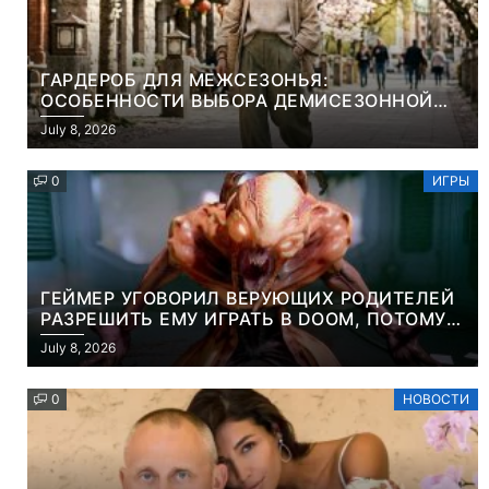
ГАРДЕРОБ ДЛЯ МЕЖСЕЗОНЬЯ:
ОСОБЕННОСТИ ВЫБОРА ДЕМИСЕЗОННОЙ
ПАРКИ И ЭЛЕГАНТНОГО ЖЕНСКОГО ПЛАЩА
July 8, 2026
0
ИГРЫ
ГЕЙМЕР УГОВОРИЛ ВЕРУЮЩИХ РОДИТЕЛЕЙ
РАЗРЕШИТЬ ЕМУ ИГРАТЬ В DOOM, ПОТОМУ
ЧТО ЭТО ХРИСТИАНСКАЯ ИГРА ПРО
July 8, 2026
УБИЙСТВО ДЕМОНОВ
0
НОВОСТИ