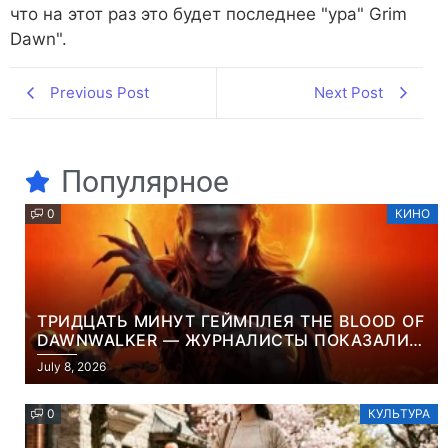
что на этот раз это будет последнее "ура" Grim
Dawn".
Previous Post
Next Post
Популярное
0
КИНО
ТРИДЦАТЬ МИНУТ ГЕЙМПЛЕЯ THE BLOOD OF
DAWNWALKER — ЖУРНАЛИСТЫ ПОКАЗАЛИ
НАЧАЛО НОВОЙ ИГРЫ ОТ ВЕТЕРАНОВ CD
July 8, 2026
PROJEKT RED
0
КУЛЬТУРА