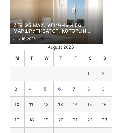
ZTE G5 MAX: УЛИЧНЫЙ 5G
МАРШРУТИЗАТОР, КОТОРЫЙ
ПЕРЕЖИВЕТ И ЛЮТУЮ ЗИМУ, И
July 15, 2026
ЖАРКОЕ ЛЕТО
August 2026
M
T
W
T
F
S
S
1
2
3
4
5
6
7
8
9
10
11
12
13
14
15
16
17
18
19
20
21
22
23