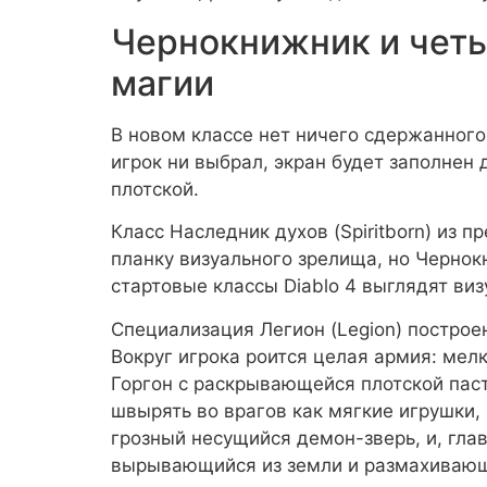
Чернокнижник и чет
магии
В новом классе нет ничего сдержанного
игрок ни выбрал, экран будет заполнен
плотской.
Класс Наследник духов (Spiritborn) из 
планку визуального зрелища, но Чернок
стартовые классы Diablo 4 выглядят ви
Специализация Легион (Legion) построе
Вокруг игрока роится целая армия: ме
Горгон с раскрывающейся плотской пас
швырять во врагов как мягкие игрушки,
грозный несущийся демон-зверь, и, гла
вырывающийся из земли и размахиваю