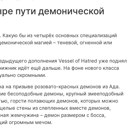
ыре пути демонической
. Какую бы из четырёх основных специализаций
 демонической магией – теневой, огненной или
предыдущего дополнения Vessel of Hatred уже поднял
нижник идёт ещё дальше. На фоне нового класса
зуально скромными.
на на призыве розовато-красных демонов из Ада.
лкие бесоподобные демоны, крупный змееподобный
тью, горсти ползающих демонов, которых можно
 целые стены из слепленных вместе демонов,
вная жемчужина – демон размером с босса,
щий огромным мечом.