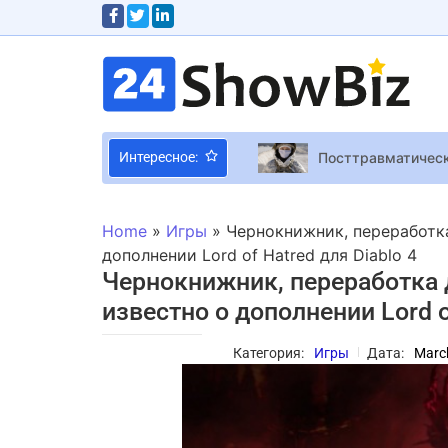
Посттравматическ
Интересное:
Электрический Nis
Home
»
Игры
»
Чернокнижник, переработка
“Ла-Ла Ленд” пре
дополнении Lord of Hatred для Diablo 4
Чернокнижник, переработка 
У Японии появитс
известно о дополнении Lord of
Драма на концерте
Financial Report 
Категория:
Игры
Дата:
Marc
Final Fantasy XVI
Победитель “Голос
В сети появились 