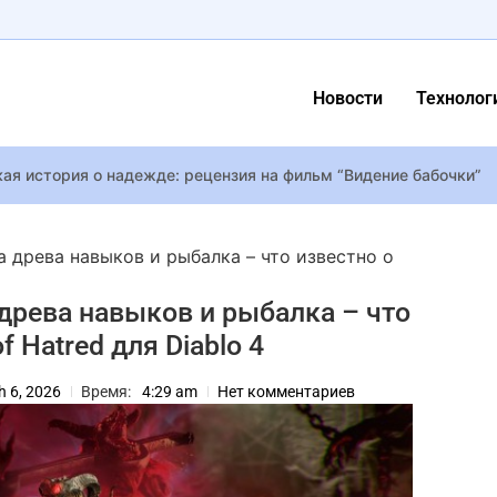
Новости
Технолог
ая история о надежде: рецензия на фильм “Видение бабочки”
san Juke (2027): «Лягушка» превращается в батарейку
 древа навыков и рыбалка – что известно о
вратят в бродвейский мюзикл
древа навыков и рыбалка – что
я первая императрица-феминистка
 Hatred для Diablo 4
 «Бумбокса» – девушка случайно узнала на фото своего жених
Считаем деньги IO Interactive: Две новые игры и превзошедшая о
h 6, 2026
Время:
4:29 am
Нет комментариев
 Продюсер Final Fantasy 16 ответил на слухи о PC-версии и в шу
у країни” Роман Сасанчин расстался с женой
четыре минуты геймплея Crazy Taxi: World Tour