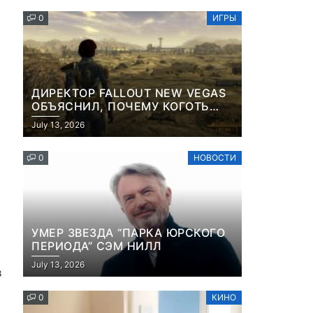
КОНТЕНТА И СОЦСЕТЕЙ
0
ИГРЫ
ДИРЕКТОР FALLOUT NEW VEGAS
ОБЪЯСНИЛ, ПОЧЕМУ КОГОТЬ
СМЕРТИ У КАРЬЕРА НАМЕРЕННО
July 13, 2026
СНОСИТ ВАМ ГОЛОВУ
0
НОВОСТИ
УМЕР ЗВЕЗДА “ПАРКА ЮРСКОГО
ПЕРИОДА” СЭМ НИЛЛ
July 13, 2026
в
0
КИНО