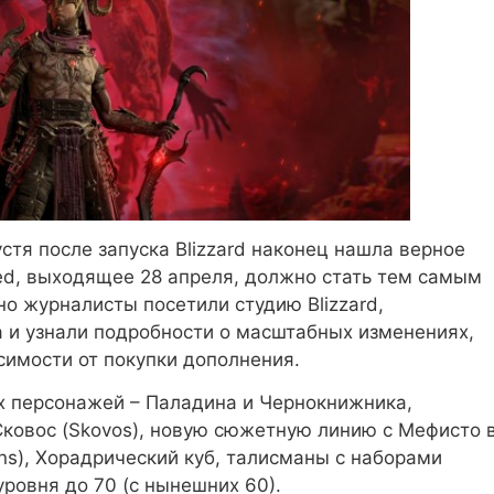
устя после запуска Blizzard наконец нашла верное
red, выходящее 28 апреля, должно стать тем самым
но журналисты посетили студию Blizzard,
 и узнали подробности о масштабных изменениях,
симости от покупки дополнения.
ых персонажей – Паладина и Чернокнижника,
ковос (Skovos), новую сюжетную линию с Мефисто 
ans), Хорадрический куб, талисманы с наборами
уровня до 70 (с нынешних 60).