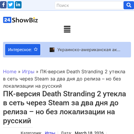
Украинско-американская актриса Иванна Сахно рассказала, что хочет купить квартиру в Киеве
Интересное:
Создатель Chaos Theory считает игру лучшей частью Splinter Cell и не намерен возвращаться к франшизе
Xiaomi 17T и 17T Pro: гигантские батареи, Dimensity 9500 и кусачая цена
Home
»
Игры
»
ПК-версия Death Stranding 2 утекла
Сорвиголовы: экстремальные увлечения звезд
в сеть через Steam за два дня до релиза – но без
локализации на русский
Forspoken Forspoken будет защищена Denuvo
ПК-версия Death Stranding 2 утекла
Номинанты на “Золотую малину-2024”: Крис Эванс – за актерскую игру, Винни-Пух и Пятачок – за худший экранный дуэт
в сеть через Steam за два дня до
Король Чарльз III отказался возвращаться в Букингемский дворец после ремонта
релиза – но без локализации на
Fable получила возрастные рейтинги в Корее и Австралии
русский
Художница Соня Морозюк призналась, почему до сих пор не продала подарки Романа Гринкевича
Разработчики Fable были разочарованы переносом игры на 2027 год
Категория:
Игры
Дата:
March 18, 2026