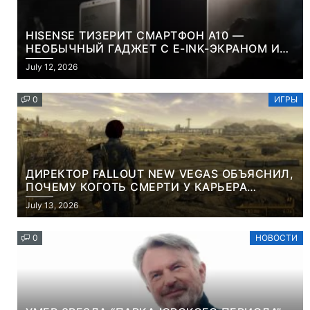
HISENSE ТИЗЕРИТ СМАРТФОН A10 —
НЕОБЫЧНЫЙ ГАДЖЕТ С E-INK-ЭКРАНОМ И
СЪЕМНОЙ LCD-ПАНЕЛЬЮ ДЛЯ ЦВЕТНОГО
July 12, 2026
КОНТЕНТА И СОЦСЕТЕЙ
0
ИГРЫ
ДИРЕКТОР FALLOUT NEW VEGAS ОБЪЯСНИЛ,
ПОЧЕМУ КОГОТЬ СМЕРТИ У КАРЬЕРА
НАМЕРЕННО СНОСИТ ВАМ ГОЛОВУ
July 13, 2026
0
НОВОСТИ