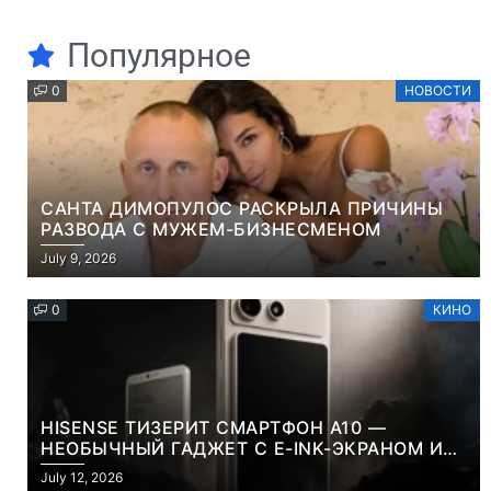
Популярное
0
НОВОСТИ
САНТА ДИМОПУЛОС РАСКРЫЛА ПРИЧИНЫ
РАЗВОДА С МУЖЕМ-БИЗНЕСМЕНОМ
July 9, 2026
0
КИНО
HISENSE ТИЗЕРИТ СМАРТФОН A10 —
НЕОБЫЧНЫЙ ГАДЖЕТ С E-INK-ЭКРАНОМ И
СЪЕМНОЙ LCD-ПАНЕЛЬЮ ДЛЯ ЦВЕТНОГО
July 12, 2026
КОНТЕНТА И СОЦСЕТЕЙ