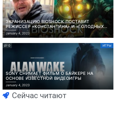
ЭКРАНИЗАЦИЮ BIOSHOCK ПОСТАВИТ
РЕЖИССЕР «КОНСТАНТИНА» И «ГОЛОДНЫХ
ИГР»
January 4, 2023
0
ИГРЫ
SONY СНИМАЕТ ФИЛЬМ О БАЙКЕРЕ НА
ОСНОВЕ ИЗВЕСТНОЙ ВИДЕОИГРЫ
Игры
January 4, 2023
Геймеры
Игры
отменяют
Новичок-геймер
Сейчас читают
подписку PS Plus
попросил помочь
в знак протеста
найти
против
видеокарту в его