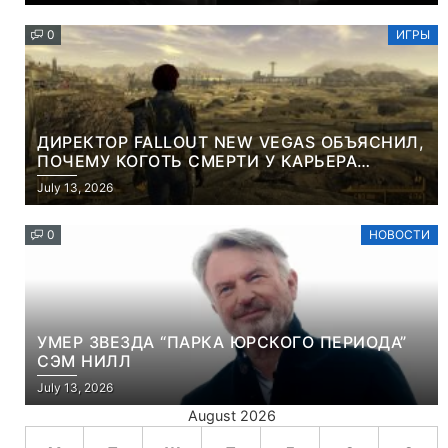
0
ИГРЫ
ДИРЕКТОР FALLOUT NEW VEGAS ОБЪЯСНИЛ,
ПОЧЕМУ КОГОТЬ СМЕРТИ У КАРЬЕРА
НАМЕРЕННО СНОСИТ ВАМ ГОЛОВУ
July 13, 2026
0
НОВОСТИ
УМЕР ЗВЕЗДА “ПАРКА ЮРСКОГО ПЕРИОДА”
СЭМ НИЛЛ
July 13, 2026
August 2026