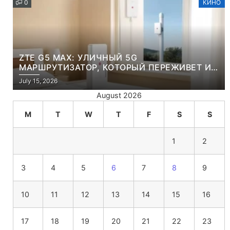
0
КИНО
ZTE G5 MAX: УЛИЧНЫЙ 5G
МАРШРУТИЗАТОР, КОТОРЫЙ ПЕРЕЖИВЕТ И
ЛЮТУЮ ЗИМУ, И ЖАРКОЕ ЛЕТО
July 15, 2026
August 2026
M
T
W
T
F
S
S
1
2
3
4
5
6
7
8
9
10
11
12
13
14
15
16
17
18
19
20
21
22
23