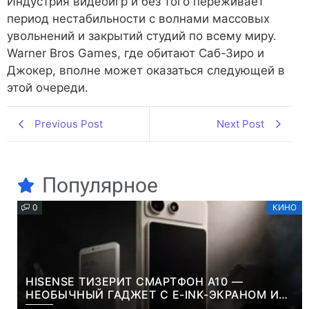
Индустрия видеоигр и без того переживает
период нестабильности с волнами массовых
увольнений и закрытий студий по всему миру.
Warner Bros Games, где обитают Саб-Зиро и
Джокер, вполне может оказаться следующей в
этой очереди.
Previous Post
Next Post
Популярное
0
КИНО
HISENSE ТИЗЕРИТ СМАРТФОН A10 —
НЕОБЫЧНЫЙ ГАДЖЕТ С E-INK-ЭКРАНОМ И
СЪЕМНОЙ LCD-ПАНЕЛЬЮ ДЛЯ ЦВЕТНОГО