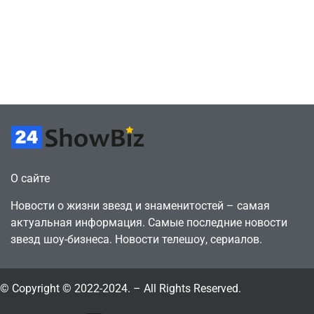
сценарии – 44
6, чтобы играть
сделки за год
как
против 11 двумя
законопослушный
годами ранее
горожанин
July 4, 2026
July 4, 2026
24sbadmin
24sbadmin
О сайте
Новости о жизни звезд и знаменитостей – самая
актуальная информация. Самые последние новости
звезд шоу-бизнеса. Новости телешоу, сериалов.
© Copyright © 2022-2024. – All Rights Reserved.