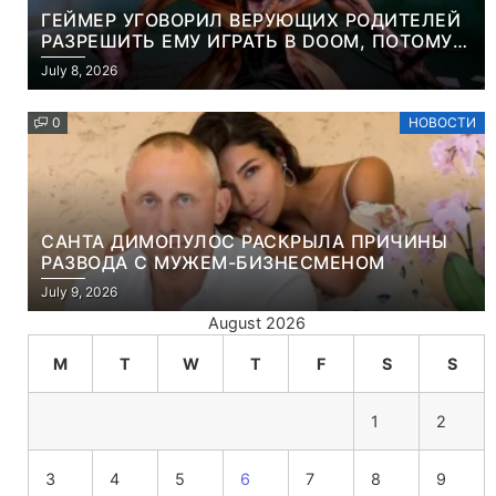
ГЕЙМЕР УГОВОРИЛ ВЕРУЮЩИХ РОДИТЕЛЕЙ
РАЗРЕШИТЬ ЕМУ ИГРАТЬ В DOOM, ПОТОМУ
ЧТО ЭТО ХРИСТИАНСКАЯ ИГРА ПРО
July 8, 2026
УБИЙСТВО ДЕМОНОВ
0
НОВОСТИ
САНТА ДИМОПУЛОС РАСКРЫЛА ПРИЧИНЫ
РАЗВОДА С МУЖЕМ-БИЗНЕСМЕНОМ
July 9, 2026
August 2026
M
T
W
T
F
S
S
1
2
3
4
5
6
7
8
9