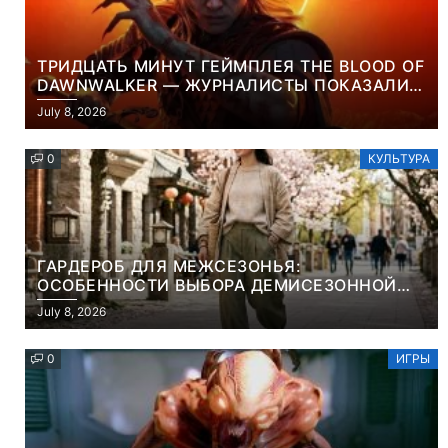
ТРИДЦАТЬ МИНУТ ГЕЙМПЛЕЯ THE BLOOD OF
DAWNWALKER — ЖУРНАЛИСТЫ ПОКАЗАЛИ
НАЧАЛО НОВОЙ ИГРЫ ОТ ВЕТЕРАНОВ CD
July 8, 2026
PROJEKT RED
0
КУЛЬТУРА
ГАРДЕРОБ ДЛЯ МЕЖСЕЗОНЬЯ:
ОСОБЕННОСТИ ВЫБОРА ДЕМИСЕЗОННОЙ
ПАРКИ И ЭЛЕГАНТНОГО ЖЕНСКОГО ПЛАЩА
July 8, 2026
0
ИГРЫ