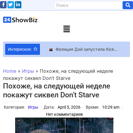
Фелиция Дэй запустила Kickstarter-кампанию для полнометражного продолжения веб-сериала The Guild и собрала нужную сумму за 5 часов
Интересное:
Знаменитости, которые прославились после 30 лет
KAKU: Ancient Seal Фэнтези-экшен про первобытного ребенка и его свинью KAKU: Ancient Seal выйдет в раннем доступе в мае
Home
»
Игры
»
Похоже, на следующей неделе
Исчезнувшие: красавицы, которых испортила худоба
покажут сиквел Don’t Starve
Похоже, на следующей неделе
Хлоя Морец встречается с Неймаром
покажут сиквел Don't Starve
Виктория Бекхэм вышла на подиум Недели моды в Париже на костылях
Голливудский режиссер Майкл Манн рассказал, что имеет украинские корни
Категория:
Игры
Дата:
April 5, 2026
Время:
10:29 am
Джулианна Мур и Сидни Суини сыграют в триллере о матери и дочери
Нет комментариев
У рэпера Snoop Dogg умерла 10-месячная внучка
Самые стильные принцессы новой эпохи