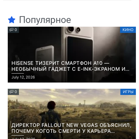
Популярное
0
КИНО
HISENSE ТИЗЕРИТ СМАРТФОН A10 —
НЕОБЫЧНЫЙ ГАДЖЕТ С E-INK-ЭКРАНОМ И
СЪЕМНОЙ LCD-ПАНЕЛЬЮ ДЛЯ ЦВЕТНОГО
July 12, 2026
КОНТЕНТА И СОЦСЕТЕЙ
0
ИГРЫ
ДИРЕКТОР FALLOUT NEW VEGAS ОБЪЯСНИЛ,
ПОЧЕМУ КОГОТЬ СМЕРТИ У КАРЬЕРА
НАМЕРЕННО СНОСИТ ВАМ ГОЛОВУ