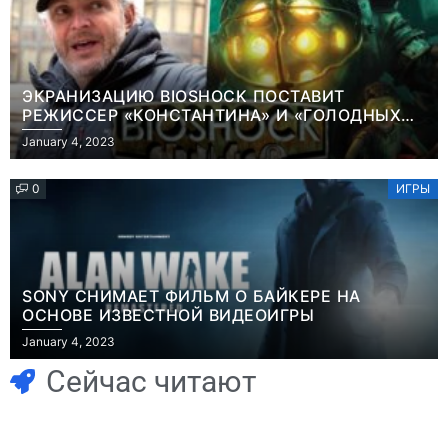
ЭКРАНИЗАЦИЮ BIOSHOCK ПОСТАВИТ
РЕЖИССЕР «КОНСТАНТИНА» И «ГОЛОДНЫХ
ИГР»
January 4, 2023
0
ИГРЫ
SONY СНИМАЕТ ФИЛЬМ О БАЙКЕРЕ НА
ОСНОВЕ ИЗВЕСТНОЙ ВИДЕОИГРЫ
Игры
January 4, 2023
Часть геймеров
Игры
В Rust теперь
считает, что мы
Сейчас читают
можно снять
сами похоронили
квартиру и
физические