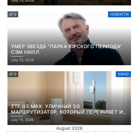
July 13, 2026
0
НОВОСТИ
УМЕР ЗВЕЗДА “ПАРКА ЮРСКОГО ПЕРИОДА”
СЭМ НИЛЛ
July 13, 2026
0
КИНО
ZTE G5 MAX: УЛИЧНЫЙ 5G
МАРШРУТИЗАТОР, КОТОРЫЙ ПЕРЕЖИВЕТ И
ЛЮТУЮ ЗИМУ, И ЖАРКОЕ ЛЕТО
July 15, 2026
August 2026