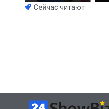
GRAN
Сейчас читают
Игры
Часть геймеров
Новос
считает, что мы сами
Поб
похоронили
«Не
физические копии, а
iSK
теперь возмущаемся
а д
похоронами
тво
July 4, 2026
24sbadmin
24sba