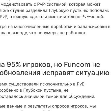
аимодействовать с PvP-системой, которая может
да же студия разделила Глубокую пустыню пополам:
PvP, а южную сделали исключительно PvE-зоной.
тря на многочисленные доработки и балансировки в
ла к выводу, что полумеры не работают.
а 95% игроков, но Funcom не
о обновления исправят ситуацию
ремя существовали исключительно в PvE-
особенно в Глубокой пустыне, не
оставалось значимой темой для обсуждений.
ые данные и результаты опросов игроков, мы