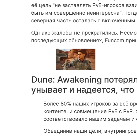
её цель "не заставлять PvE-игроков вз
быть им совершенно неинтересна". Тог
северная часть осталась с включённым 
Однако жалобы не прекратились. Несмо
последующих обновлениях, Funcom приш
Dune: Awakening потерял
унывает и надеется, чт
Более 80% наших игроков за всё в
контенте, и совмещение PvE с PvP, 
соответствовало нашим задачам и 
Объединив наши цели, внутриигров