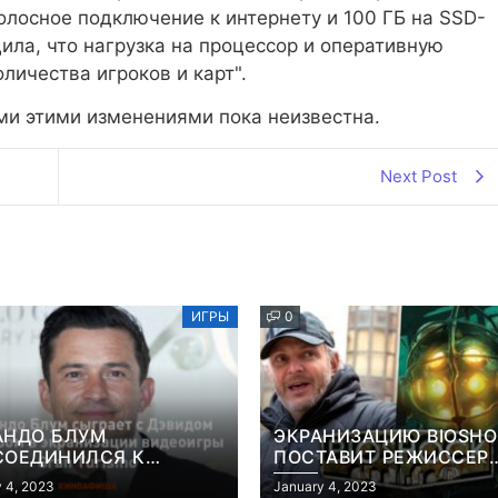
олосное подключение к интернету и 100 ГБ на SSD-
ила, что нагрузка на процессор и оперативную
личества игроков и карт".
ми этими изменениями пока неизвестна.
Next Post
ИГРЫ
0
АНДО БЛУМ
ЭКРАНИЗАЦИЮ BIOSH
СОЕДИНИЛСЯ К
ПОСТАВИТ РЕЖИССЕР
АНИЗАЦИИ ВИДЕОИГРЫ
«КОНСТАНТИНА» И
 4, 2023
January 4, 2023