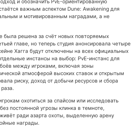
подход и обозначить PvE-ориентированную
остаётся важным аспектом Dune: Awakening для
альным и мотивированным наградами, а не
же была решена за счёт новых повторяемых
тьей главе, но теперь студия анонсировала четыре
сейне Хагга будут отключены на всех официальных
отдельные инстансы на выбор: PvE-инстанс для
 боёв между игроками, включая зоны
сической атмосферой высоких ставок и открытым
вала риску, доход от добычи ресурсов и сбора
 раза.
игрокам охотиться за спайсом или исследовать
ез постоянной угрозы клинка в темноте,
 живёт ради азарта охоты, выделенную арену
тойные награды.