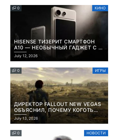
0
КИНО
HISENSE ТИЗЕРИТ СМАРТФОН
A10 — НЕОБЫЧНЫЙ ГАДЖЕТ С E-
INK-ЭКРАНОМ И СЪЕМНОЙ LCD-
July 12, 2026
ПАНЕЛЬЮ ДЛЯ ЦВЕТНОГО
КОНТЕНТА И СОЦСЕТЕЙ
0
ИГРЫ
ДИРЕКТОР FALLOUT NEW VEGAS
ОБЪЯСНИЛ, ПОЧЕМУ КОГОТЬ
СМЕРТИ У КАРЬЕРА НАМЕРЕННО
July 13, 2026
СНОСИТ ВАМ ГОЛОВУ
0
НОВОСТИ