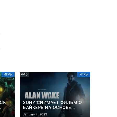
ИГРЫ
0
ИГРЫ
OCK
SONY СНИМАЕТ ФИЛЬМ О
БАЙКЕРЕ НА ОСНОВЕ
ИЗВЕСТНОЙ ВИДЕОИГРЫ
January 4, 2023