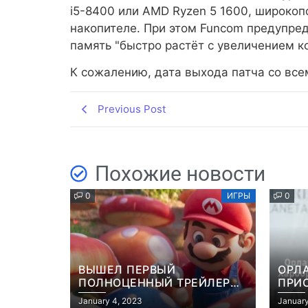
i5-8400 или AMD Ryzen 5 1600, широкоп
накопителе. При этом Funcom предупред
память "быстро растёт с увеличением ко
К сожалению, дата выхода патча со все
Previous Post
Похожие новости
0
ИГРЫ
0
ВЫШЕЛ ПЕРВЫЙ
ОРЛ
ПОЛНОЦЕННЫЙ ТРЕЙЛЕР
ПРИ
МУЛЬТФИЛЬМА “МАРИО”
ЭКР
January 4, 2023
January