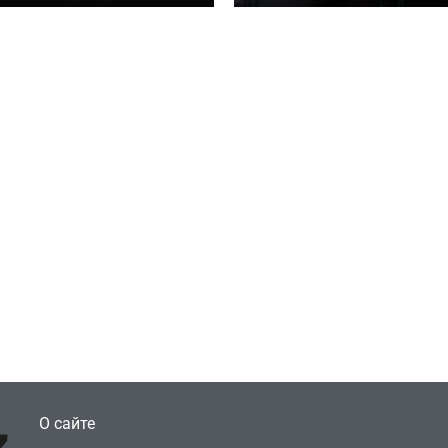
 TURISMO
«ГОЛОДНЫХ ИГР»
ти
едительница
Игры
ймовірних дуетів»
Геймеры отменяю
ra: Работаю в офисе,
подписку PS Plus 
еньги вкладываю в
протеста против
рчество
цифрового будущ
July 4, 2026
July 4, 2026
dmin
24sbadmin
О сайте