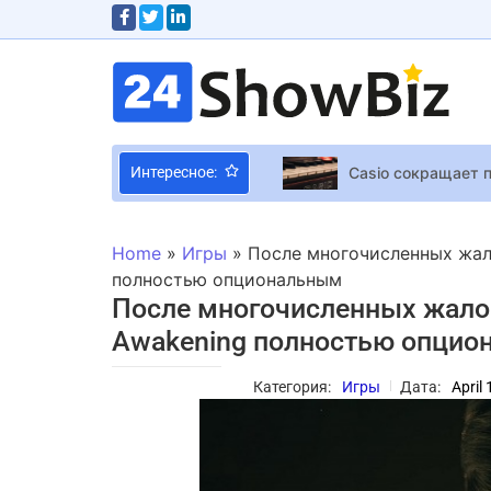
Casio сокращает 
Интересное:
Андрей Джеджула 
Открытая бета Ou
Home
»
Игры
»
После многочисленных жало
полностью опциональным
После многочисленных жалоб
30 интересных фа
Awakening полностью опци
Евгений Кошевой 
Город Авалон в Cl
Категория:
Игры
Дата:
April
Каролина Ашион р
Бывший дизайнер S
Фанаты Minecraft 