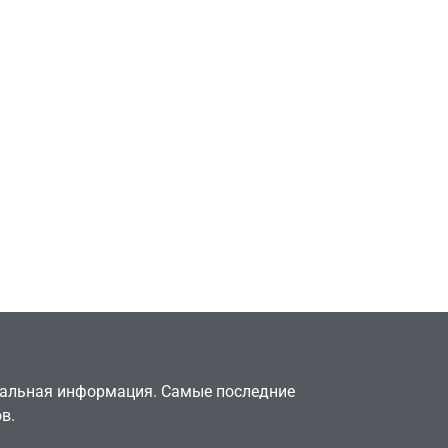
Игры
Милли Бобби Браун
ждёт GTA 6, чтобы
елки
играть как
двумя
законопослушный
горожанин
July 4, 2026
24sbadmin
туальная информация. Самые последние
в.