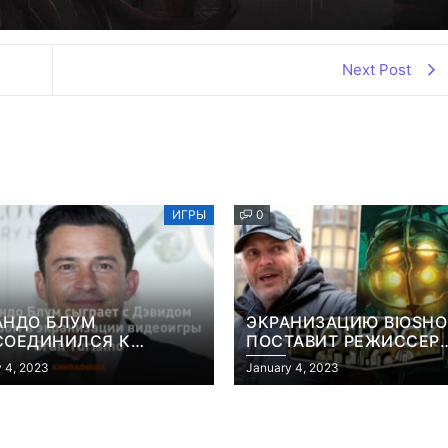
Next Post
ИГРЫ
0
АНДО БЛУМ
ЭКРАНИЗАЦИЮ BIOSH
СОЕДИНИЛСЯ К
ПОСТАВИТ РЕЖИССЕР
АНИЗАЦИИ ВИДЕОИГРЫ
«КОНСТАНТИНА» И
 4, 2023
January 4, 2023
 TURISMO
«ГОЛОДНЫХ ИГР»