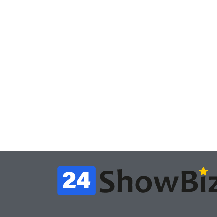
Игры
Игры
Геймеры отменяют
Нов
подписку PS Plus в знак
поп
протеста против
вид
цифрового будущего
её 
July 4, 2026
24sbadmin
24sba