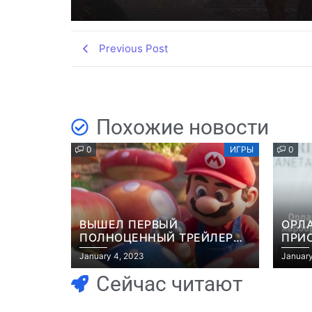
Previous Post
Похожие новости
0
ИГРЫ
0
ВЫШЕЛ ПЕРВЫЙ
ОРЛ
ПОЛНОЦЕННЫЙ ТРЕЙЛЕР
ПРИ
МУЛЬТФИЛЬМА “МАРИО”
ЭКР
January 4, 2023
January
GRAN
Сейчас читают