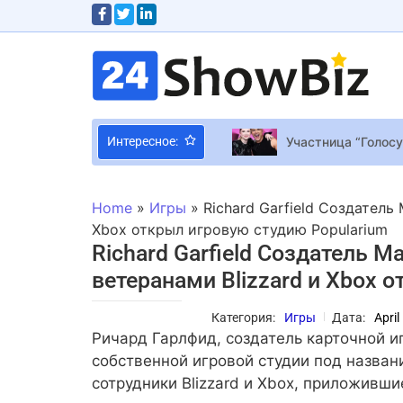
Участница “Голосу
Интересное:
Для Cyberpunk 207
Дети звездных род
Home
»
Игры
»
Richard Garfield Создатель 
В сети появилось
Xbox открыл игровую студию Popularium
Richard Garfield Создатель Ma
ветеранами Blizzard и Xbox 
Николь Кидман, Д
Новая утечка пока
Категория:
Игры
Дата:
April
Китайская студия 
Ричард Гарлфид, создатель карточной иг
собственной игровой студии под назван
сотрудники Blizzard и Xbox, приложившие 
Звезда мирового 