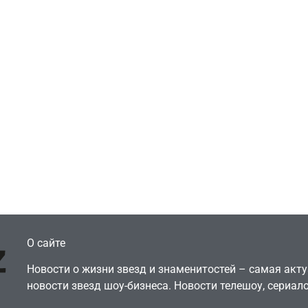
Игры
Голливуд скупает
ичок-геймер
оригинальные
росил помочь найти
сценарии – 44 сд
еокарту в его ПК –
за год против 11 
там просто нет
годами ранее
July 4, 2026
July 4, 2026
dmin
24sbadmin
О сайте
Новости о жизни звезд и знаменитостей – самая ак
новости звезд шоу-бизнеса. Новости телешоу, сериало