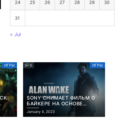
24
25
26
27
28
29
30
31
« Jul
ИГРЫ
0
ИГРЫ
OCK
SONY СНИМАЕТ ФИЛЬМ О
БАЙКЕРЕ НА ОСНОВЕ
ИЗВЕСТНОЙ ВИДЕОИГРЫ
January 4, 2023