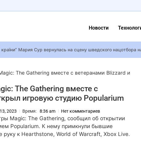
Новости
Технолог
 країни” Мария Сур вернулась на сцену шведского нацотбора н
7 вышел мод True First Person Camera 2.0 с полной переработко
ителей: дочь Кравец бросила университет, а сын Падалко хоче
Magic: The Gathering вместе с ветеранами Blizzard и
 видео с выписки первенца и жены певца Ивана Нави: первые ф
gic: The Gathering вместе с
открыл игровую студию Popularium
акота Феннинг и Лив Шрайбер планируют сняться в сериале “Ид
зала, как могла выглядеть игра Monolith про Бэтмена
 13, 2023
Время:
8:36 am
Нет комментариев
создает пиксельную уся-RPG Safeguard Saga про охранную гил
ры Magic: The Gathering, сообщил об открытии
ием Popularium. К нему примкнули бывшие
руку к Hearthstone, World of Warcraft, Xbox Live.
балета украинец Алексей Тютюнник сыграл свадьбу во Франции