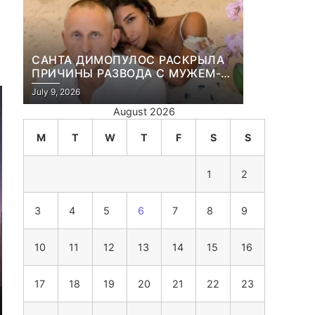
САНТА ДИМОПУЛОС РАСКРЫЛА
ПРИЧИНЫ РАЗВОДА С МУЖЕМ-
БИЗНЕСМЕНОМ
July 9, 2026
August 2026
M
T
W
T
F
S
S
1
2
3
4
5
6
7
8
9
10
11
12
13
14
15
16
17
18
19
20
21
22
23