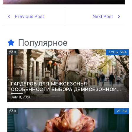
Previous Post
Next Post
Популярное
0
КУЛЬТУРА
ГАРДЕРОБ ДЛЯ МЕЖСЕЗОНЬЯ:
ОСОБЕННОСТИ ВЫБОРА ДЕМИСЕЗОННОЙ
ПАРКИ И ЭЛЕГАНТНОГО ЖЕНСКОГО ПЛАЩА
July 8, 2026
0
ИГРЫ