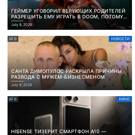
ГЕЙМЕР УГОВОРИЛ ВЕРУЮЩИХ РОДИТЕЛЕЙ
РАЗРЕШИТЬ ЕМУ ИГРАТЬ В DOOM, ПОТОМУ
ЧТО ЭТО ХРИСТИАНСКАЯ ИГРА ПРО
July 8, 2026
УБИЙСТВО ДЕМОНОВ
0
НОВОСТИ
САНТА ДИМОПУЛОС РАСКРЫЛА ПРИЧИНЫ
РАЗВОДА С МУЖЕМ-БИЗНЕСМЕНОМ
July 9, 2026
0
КИНО
HISENSE ТИЗЕРИТ СМАРТФОН A10 —