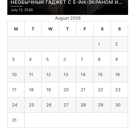
НЕОБЫЧНЫЙ ГАДЖЕТ С E-INK-ЭКРАНОМ И
СЪЕМНОЙ LCD-ПАНЕЛЬЮ ДЛЯ ЦВЕТНОГО
July 12, 2026
КОНТЕНТА И СОЦСЕТЕЙ
August 2026
M
T
W
T
F
S
S
1
2
3
4
5
6
7
8
9
10
11
12
13
14
15
16
17
18
19
20
21
22
23
24
25
26
27
28
29
30
31