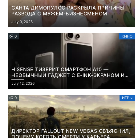
САНТА ДИМОПУЛОС РАСКРЫЛА ПРИЧИНЫ
РАЗВОДА С МУЖЕМ-БИЗНЕСМЕНОМ
July 9, 2026
0
КИНО
HISENSE ТИЗЕРИТ СМАРТФОН A10 —
НЕОБЫЧНЫЙ ГАДЖЕТ С E-INK-ЭКРАНОМ И
СЪЕМНОЙ LCD-ПАНЕЛЬЮ ДЛЯ ЦВЕТНОГО
July 12, 2026
КОНТЕНТА И СОЦСЕТЕЙ
0
ИГРЫ
ДИРЕКТОР FALLOUT NEW VEGAS ОБЪЯСНИЛ,
ПОЧЕМУ КОГОТЬ СМЕРТИ У КАРЬЕРА