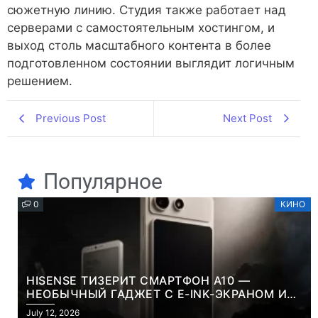
сюжетную линию. Студия также работает над
серверами с самостоятельным хостингом, и
выход столь масштабного контента в более
подготовленном состоянии выглядит логичным
решением.
Previous Post
Next Post
Популярное
0
КИНО
HISENSE ТИЗЕРИТ СМАРТФОН A10 —
НЕОБЫЧНЫЙ ГАДЖЕТ С E-INK-ЭКРАНОМ И
СЪЕМНОЙ LCD-ПАНЕЛЬЮ ДЛЯ ЦВЕТНОГО
July 12, 2026