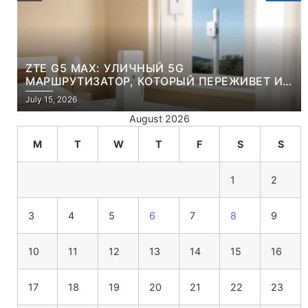
ZTE G5 MAX: УЛИЧНЫЙ 5G
МАРШРУТИЗАТОР, КОТОРЫЙ ПЕРЕЖИВЕТ И
ЛЮТУЮ ЗИМУ, И ЖАРКОЕ ЛЕТО
July 15, 2026
August 2026
M
T
W
T
F
S
S
1
2
3
4
5
6
7
8
9
10
11
12
13
14
15
16
17
18
19
20
21
22
23