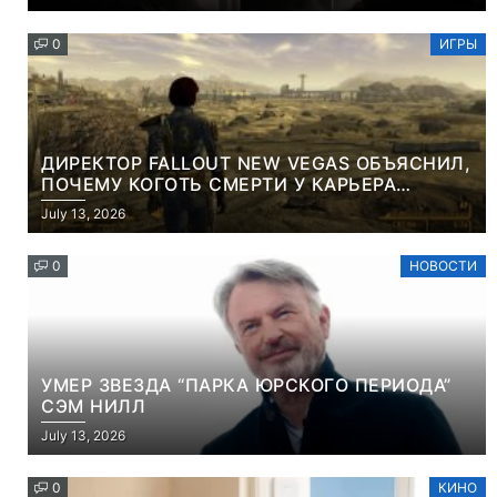
КОНТЕНТА И СОЦСЕТЕЙ
0
ИГРЫ
ДИРЕКТОР FALLOUT NEW VEGAS ОБЪЯСНИЛ,
ПОЧЕМУ КОГОТЬ СМЕРТИ У КАРЬЕРА
НАМЕРЕННО СНОСИТ ВАМ ГОЛОВУ
July 13, 2026
0
НОВОСТИ
УМЕР ЗВЕЗДА “ПАРКА ЮРСКОГО ПЕРИОДА”
СЭМ НИЛЛ
July 13, 2026
0
КИНО