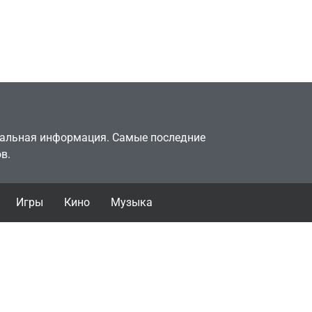
двумя
законопослушный
горожанин
July 4, 2026
24sbadmin
туальная информация. Самые последние
в.
Игры
Кино
Музыка