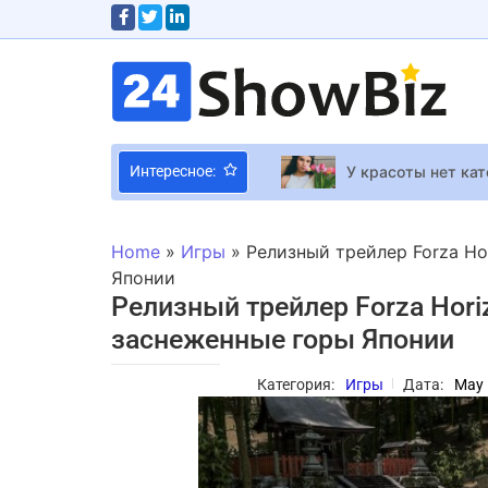
У красоты нет кат
Интересное:
Наталья Фалион из
Найкращий пилосо
Home
»
Игры
»
Релизный трейлер Forza Ho
Новый год у телев
Японии
Релизный трейлер Forza Horiz
Красотка в топике
заснеженные горы Японии
Гуляем по летающ
Категория:
Игры
Дата:
May 
MONATIK в новом 
Карли Рэй Джепсен