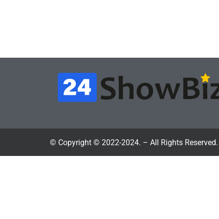
протеста против
вид
цифрового будущего
её 
July 4, 2026
24sbadmin
24sba
© Copyright © 2022-2024. – All Rights Reserved.