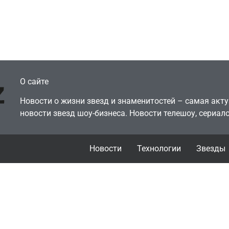
еокарту в его ПК –
за год против 11 
там просто нет
годами ранее
July 4, 2026
July 4, 2026
dmin
24sbadmin
О сайте
Новости о жизни звезд и знаменитостей – самая ак
новости звезд шоу-бизнеса. Новости телешоу, сериало
Новости
Технологии
Звезды