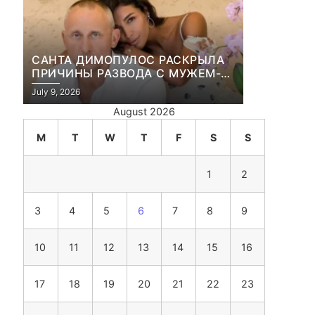
САНТА ДИМОПУЛОС РАСКРЫЛА
ПРИЧИНЫ РАЗВОДА С МУЖЕМ-
БИЗНЕСМЕНОМ
July 9, 2026
August 2026
M
T
W
T
F
S
S
1
2
3
4
5
6
7
8
9
10
11
12
13
14
15
16
17
18
19
20
21
22
23