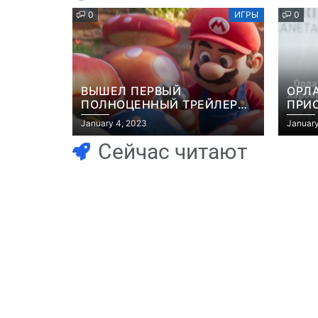
0
ИГРЫ
0
ВЫШЕЛ ПЕРВЫЙ
ОРЛ
ПОЛНОЦЕННЫЙ ТРЕЙЛЕР
ПРИ
МУЛЬТФИЛЬМА “МАРИО”
ЭКР
January 4, 2023
January
GRAN
Сейчас читают
Игры
Игры
Геймеры отменяют
Нов
подписку PS Plus в знак
поп