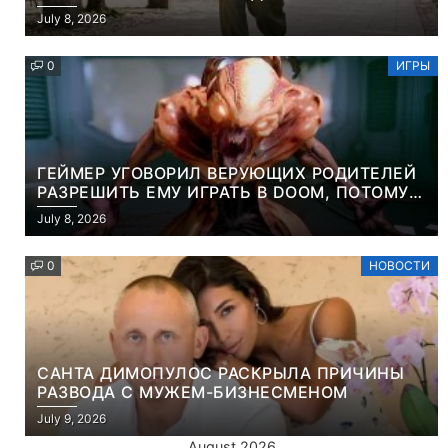
ПАРКИ И ЭЛЕГАНТНОГО ЖЕНСКОГО ПЛАЩА
July 8, 2026
0
ИГРЫ
ГЕЙМЕР УГОВОРИЛ ВЕРУЮЩИХ РОДИТЕЛЕЙ
РАЗРЕШИТЬ ЕМУ ИГРАТЬ В DOOM, ПОТОМУ
ЧТО ЭТО ХРИСТИАНСКАЯ ИГРА ПРО
July 8, 2026
УБИЙСТВО ДЕМОНОВ
0
НОВОСТИ
САНТА ДИМОПУЛОС РАСКРЫЛА ПРИЧИНЫ
РАЗВОДА С МУЖЕМ-БИЗНЕСМЕНОМ
July 9, 2026
August 2026