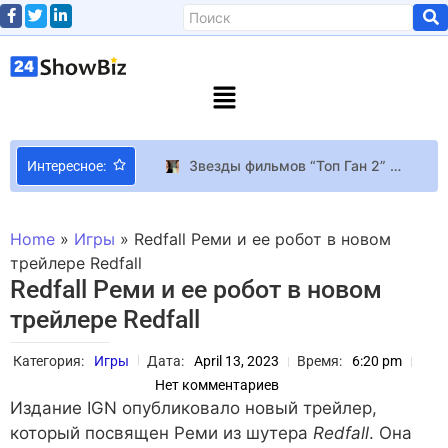
Звезды фильмов “Топ Ган 2” и “Там, где раки поют” Глен Пауэлл и Дейзи Эдгар-Джонс сыграют охотников за торнадо
Интересное:
Фанаты Minecraft придумали способ сделать глубинный сланец возобновляемым ресурсом
Маричка Падалко встретила 50-летие в студии “Завтрака с 1+1”
Home
»
Игры
»
Redfall Реми и ее робот в новом
Фанат старых ПК нашел 16 запечатанных корпусов NVIDIA CM 690 из 2008 года и собирается запустить на них Crysis на максималках
трейлере Redfall
Redfall Реми и ее робот в новом
Как прошло “Нашебачення-6”: Павлику откачивали адреналин, а Кароль два часа стояла в планке
трейлере Redfall
Top Gear возвращается! BBC планирует возродить культовое автошоу, но уже с новыми ведущими
Судья “МастерШеф” Ярославский угощал принца Гарри в Киеве борщом на домашнем квасе
Категория:
Игры
Дата:
April 13, 2023
Время:
6:20 pm
Вышла 1348 Ex Voto – средневековый экшен про странствующую девушку-рыцаря в чумной Италии
Нет комментариев
Genshin Impact Полная сумка зайцев, тренировки с копьем и овощной обстрел в трейлере Яо Яо из Genshin Impact
Издание IGN опубликовало новый трейлер,
который посвящен Реми из шутера
Redfall
. Она
Трамп назвал олимпийца Хантера Гесса «настоящим неудачником» после того, как лыжник поделился «смешанными эмоциями» по поводу представления США прямо сейчас