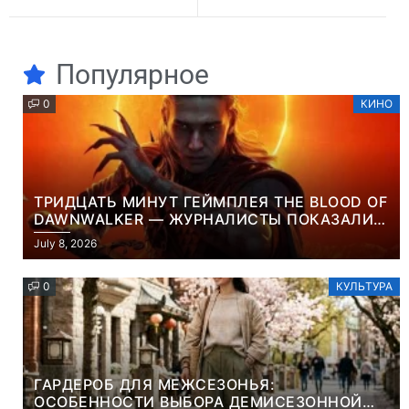
Популярное
0
КИНО
ТРИДЦАТЬ МИНУТ ГЕЙМПЛЕЯ THE BLOOD OF
DAWNWALKER — ЖУРНАЛИСТЫ ПОКАЗАЛИ
НАЧАЛО НОВОЙ ИГРЫ ОТ ВЕТЕРАНОВ CD
July 8, 2026
PROJEKT RED
0
КУЛЬТУРА
ГАРДЕРОБ ДЛЯ МЕЖСЕЗОНЬЯ:
ОСОБЕННОСТИ ВЫБОРА ДЕМИСЕЗОННОЙ