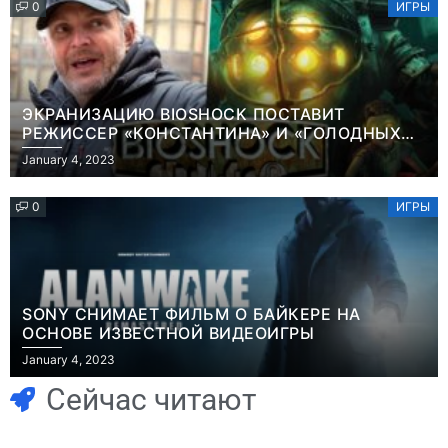
0
ИГРЫ
ЭКРАНИЗАЦИЮ BIOSHOCK ПОСТАВИТ
РЕЖИССЕР «КОНСТАНТИНА» И «ГОЛОДНЫХ
ИГР»
January 4, 2023
0
ИГРЫ
SONY СНИМАЕТ ФИЛЬМ О БАЙКЕРЕ НА
ОСНОВЕ ИЗВЕСТНОЙ ВИДЕОИГРЫ
Игры
January 4, 2023
Геймеры
Игры
отменяют
Новичок-геймер
Сейчас читают
подписку PS Plus
попросил помочь
в знак протеста
найти