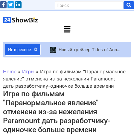
Новый трейлер Tides of Annihilation посвятили техническим аспектам игры
Интересное:
Самые красивые звезды еврейского происхождения
Экс-ведущий “Лиги смеха” Виктор Розовый впервые женился и показал возлюбленную
Home
»
Игры
»
Игра по фильмам “Паранормальное
Ковровые бомбардировки мутантов и огромные танки в трейлере демоверсии стратегии Dust Front RTS от разработчика из Челябинска
явление” отменена из-за нежелания Paramount
дать разработчику-одиночке больше времени
Орландо Блум и Миранда Керр снова вместе?
Игра по фильмам
Выход Repalced перенесли на апрель, хотя реакция на демо превзошла ожидания разработчиков
"Паранормальное явление"
Маск признался Айзексону, что тайком выключал Starlink у побережья Крыма в 2022 году, чтобы помешать атаке морских дронов на российский флот
отменена из-за нежелания
Новая угроза будет добавлена в ARC Raiders во вторник
Paramount дать разработчику-
Янина Андреева: Мне до сих пор вспоминают «Школу» и удивляются, почему после такой популярности – тишина
одиночке больше времени
Claude воссоздал Minecraft за 10 долларов с первой попытки