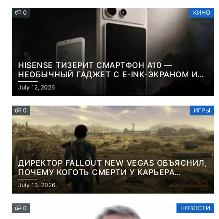
0
КИНО
HISENSE ТИЗЕРИТ СМАРТФОН A10 —
НЕОБЫЧНЫЙ ГАДЖЕТ С E-INK-ЭКРАНОМ И
СЪЕМНОЙ LCD-ПАНЕЛЬЮ ДЛЯ ЦВЕТНОГО
July 12, 2026
КОНТЕНТА И СОЦСЕТЕЙ
0
ИГРЫ
ДИРЕКТОР FALLOUT NEW VEGAS ОБЪЯСНИЛ,
ПОЧЕМУ КОГОТЬ СМЕРТИ У КАРЬЕРА
НАМЕРЕННО СНОСИТ ВАМ ГОЛОВУ
July 13, 2026
0
НОВОСТИ