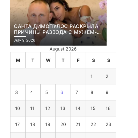
х
САНТА ДИМОПУЛОС РАСКРЫЛА
ПРИЧИНЫ РАЗВОДА С МУЖЕМ-
БИЗНЕСМЕНОМ
July 9, 2026
August 2026
M
T
W
T
F
S
S
1
2
3
4
5
6
7
8
9
10
11
12
13
14
15
16
17
18
19
20
21
22
23