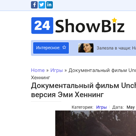
Залезла в чащи: Н
Интересное:
Kaiko Games Разра
Home
»
Игры
»
Документальный фильм Unc
Бесплатная JRPG In
Хеннинг
Документальный фильм Uncha
Уютный градостро
версия Эми Хеннинг
Джамала показала
Стало известно, к
Категория:
Игры
Дата:
May 
Наталья Могилевск
Бывший президент 
Open Waters – нов