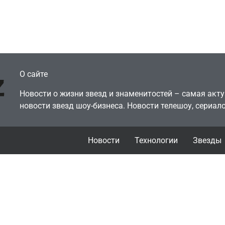
еокарту в его ПК –
за год против 11 
там просто нет
годами ранее
July 4, 2026
July 4, 2026
dmin
24sbadmin
О сайте
Новости о жизни звезд и знаменитостей – самая ак
новости звезд шоу-бизнеса. Новости телешоу, сериало
Новости
Технологии
Звезды