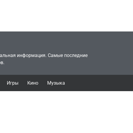
двумя
законопослушный
горожанин
July 4, 2026
24sbadmin
туальная информация. Самые последние
в.
Игры
Кино
Музыка