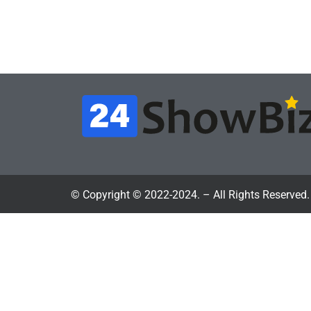
протеста против
вид
цифрового будущего
её 
July 4, 2026
24sbadmin
24sba
© Copyright © 2022-2024. – All Rights Reserved.