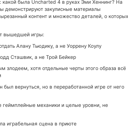
: какой была Uncharted 4 в руках Эми Хеннинг? На
ры демонстрируют закулисные материалы
вырезанный контент и множество деталей, о которы
от вышедшей игры:
тдать Алану Тьюдику, а не Уоррену Коулу
одд Сташвик, а не Трой Бейкер
 злодеем, хотя отдельные черты этого образа всё
и
н был вернуться, но в переработанной игре от него
 геймплейные механики и целые уровни, не
ла играбельная сцена в приюте