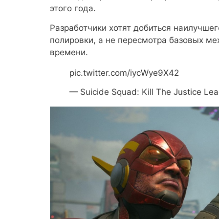
этого года.
Разработчики хотят добиться наилучшег
полировки, а не пересмотра базовых мех
времени.
pic.twitter.com/iycWye9X42
— Suicide Squad: Kill The Justice Le