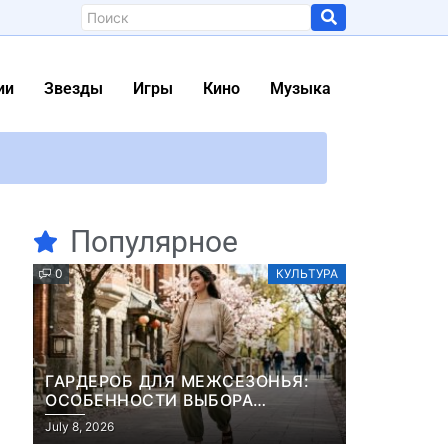
ии
Звезды
Игры
Кино
Музыка
з GTA: San Andreas
Популярное
0
КУЛЬТУРА
аинцев
уют
 (фото)
ГАРДЕРОБ ДЛЯ МЕЖСЕЗОНЬЯ:
обвиняют в сборе биометрических данных
ОСОБЕННОСТИ ВЫБОРА
ДЕМИСЕЗОННОЙ ПАРКИ И
July 8, 2026
ЭЛЕГАНТНОГО ЖЕНСКОГО