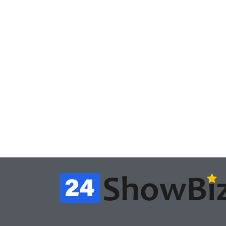
Игры
Игры
Геймеры отменяют
Нов
подписку PS Plus в знак
поп
протеста против
вид
цифрового будущего
её 
July 4, 2026
24sbadmin
24sba