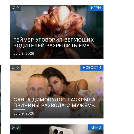
ПЛАЩА
0
ИГРЫ
ГЕЙМЕР УГОВОРИЛ ВЕРУЮЩИХ
РОДИТЕЛЕЙ РАЗРЕШИТЬ ЕМУ
ИГРАТЬ В DOOM, ПОТОМУ ЧТО
July 8, 2026
ЭТО ХРИСТИАНСКАЯ ИГРА ПРО
УБИЙСТВО ДЕМОНОВ
0
НОВОСТИ
САНТА ДИМОПУЛОС РАСКРЫЛА
ПРИЧИНЫ РАЗВОДА С МУЖЕМ-
БИЗНЕСМЕНОМ
July 9, 2026
0
КИНО