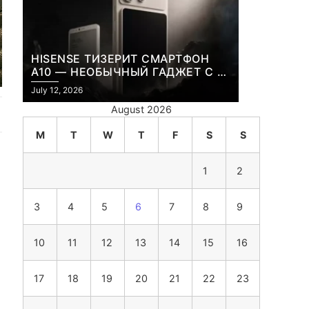
HISENSE ТИЗЕРИТ СМАРТФОН
A10 — НЕОБЫЧНЫЙ ГАДЖЕТ С E-
INK-ЭКРАНОМ И СЪЕМНОЙ LCD-
July 12, 2026
ПАНЕЛЬЮ ДЛЯ ЦВЕТНОГО
August 2026
КОНТЕНТА И СОЦСЕТЕЙ
M
T
W
T
F
S
S
1
2
3
4
5
6
7
8
9
10
11
12
13
14
15
16
17
18
19
20
21
22
23