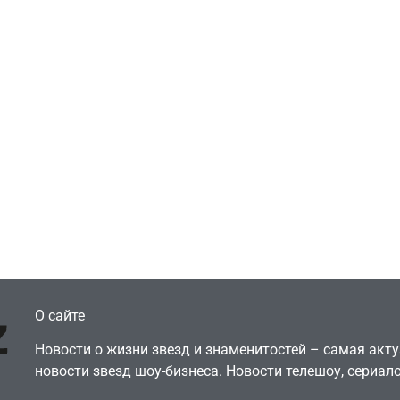
Игры
Голливуд скупает
ичок-геймер
оригинальные
росил помочь найти
сценарии – 44 сд
еокарту в его ПК –
за год против 11 
там просто нет
годами ранее
July 4, 2026
July 4, 2026
dmin
24sbadmin
О сайте
Новости о жизни звезд и знаменитостей – самая ак
новости звезд шоу-бизнеса. Новости телешоу, сериало