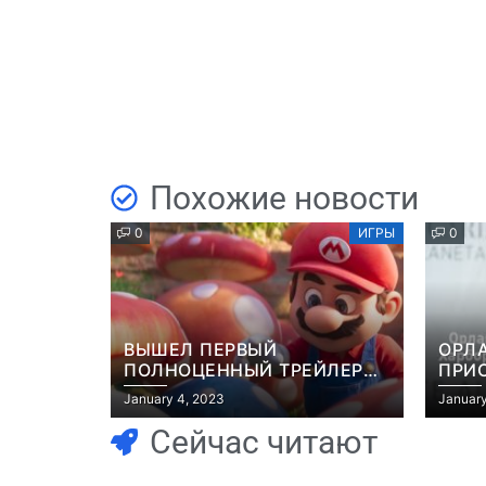
Похожие новости
0
ИГРЫ
0
ВЫШЕЛ ПЕРВЫЙ
ОРЛ
ПОЛНОЦЕННЫЙ ТРЕЙЛЕР
ПРИ
МУЛЬТФИЛЬМА “МАРИО”
ЭКР
January 4, 2023
January
GRAN
Сейчас читают