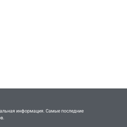
Игры
Милли Бобби Браун
ждёт GTA 6, чтобы
елки
играть как
двумя
законопослушный
горожанин
July 4, 2026
24sbadmin
туальная информация. Самые последние
в.