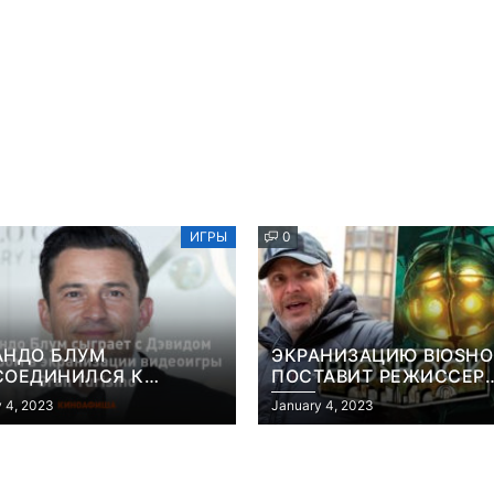
ИГРЫ
0
АНДО БЛУМ
ЭКРАНИЗАЦИЮ BIOSH
СОЕДИНИЛСЯ К
ПОСТАВИТ РЕЖИССЕР
АНИЗАЦИИ ВИДЕОИГРЫ
«КОНСТАНТИНА» И
 4, 2023
January 4, 2023
 TURISMO
«ГОЛОДНЫХ ИГР»