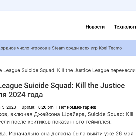
Новости
Технолог
кордное число игроков в Steam среди всех игр Koei Tecmo
 на ремейк Assassin’s Creed 4: Black Flag легендарным мемом и
ароль: Лилия Ребрик похвасталась урожаем с огорода
ice League Suicide Squad: Kill the Justice League перенесли
о намерении интегрировать ИИ в каждый продукт компании
 League Suicide Squad: Kill the Justice
 непросто”: новое чувственное видео ко Дню отца тронуло укр
ля 2024 года
но снять квартиру и открыть магазин – но вас всё равно обвор
общила о смерти брата-защитника
 13, 2023
Время:
8:20 pm
Нет комментариев
 на шелковое платье: 41-летняя Брежнева засветилась в Киеве
ов, включая Джейсона Шрайера, Suicide Squad: Kill
 коллективный иск из-за системы сканирования лиц: компанию 
если после критиков показанного геймплея.
 можуть стати частиною вашого образу на свято
ода. Изначально она должна была выйти уже 26 мая