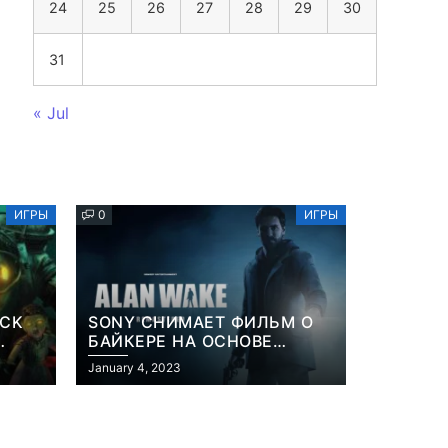
24
25
26
27
28
29
30
31
« Jul
ИГРЫ
0
ИГРЫ
OCK
SONY СНИМАЕТ ФИЛЬМ О
БАЙКЕРЕ НА ОСНОВЕ
ИЗВЕСТНОЙ ВИДЕОИГРЫ
January 4, 2023