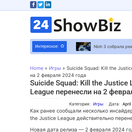
Nioh 3 собрала ре
Интересное:
Ubisoft намекнула
По стопам Тины К
Home
»
Игры
»
Suicide Squad: Kill the Just
CEO Intel заявил 
на 2 февраля 2024 года
Suicide Squad: Kill the Justice
“Быть папой порой
League перенесли на 2 февра
В Rust теперь мож
Мария Бурмака со
Категория:
Игры
Дата:
April
Сменила спортивки
Как ранее сообщали несколько инсайдер
На Disney подали
the Justice League действительно перен
Як тимчасові тату
Новая дата релиза — 2 февраля 2024 г