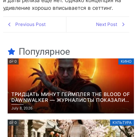
и даты релиза ещё нет. Однако концепция на
удивление хорошо вписывается в сеттинг.
Previous Post
Next Post
Популярное
0
КИНО
ТРИДЦАТЬ МИНУТ ГЕЙМПЛЕЯ THE BLOOD OF
DAWNWALKER — ЖУРНАЛИСТЫ ПОКАЗАЛИ
НАЧАЛО НОВОЙ ИГРЫ ОТ ВЕТЕРАНОВ CD
July 8, 2026
PROJEKT RED
0
КУЛЬТУРА