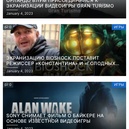
ОРЛАНДО БЛУМ ПРИСОЕДИНИЛСЯ К
ЭКРАНИЗАЦИИ ВИДЕОИГРЫ GRAN TURISMO
January 4, 2023
0
ИГРЫ
ЭКРАНИЗАЦИЮ BIOSHOCK ПОСТАВИТ
РЕЖИССЕР «КОНСТАНТИНА» И «ГОЛОДНЫХ
ИГР»
January 4, 2023
0
ИГРЫ
SONY СНИМАЕТ ФИЛЬМ О БАЙКЕРЕ НА
ОСНОВЕ ИЗВЕСТНОЙ ВИДЕОИГРЫ
Игры
January 4, 2023