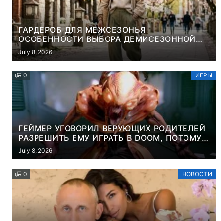
ГАРДЕРОБ ДЛЯ МЕЖСЕЗОНЬЯ:
ОСОБЕННОСТИ ВЫБОРА ДЕМИСЕЗОННОЙ
ПАРКИ И ЭЛЕГАНТНОГО ЖЕНСКОГО ПЛАЩА
July 8, 2026
0
ИГРЫ
ГЕЙМЕР УГОВОРИЛ ВЕРУЮЩИХ РОДИТЕЛЕЙ
РАЗРЕШИТЬ ЕМУ ИГРАТЬ В DOOM, ПОТОМУ
ЧТО ЭТО ХРИСТИАНСКАЯ ИГРА ПРО
July 8, 2026
УБИЙСТВО ДЕМОНОВ
0
НОВОСТИ