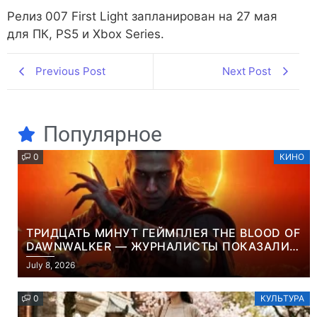
Релиз 007 First Light запланирован на 27 мая
для ПК, PS5 и Xbox Series.
Previous Post
Next Post
Популярное
0
КИНО
ТРИДЦАТЬ МИНУТ ГЕЙМПЛЕЯ THE BLOOD OF
DAWNWALKER — ЖУРНАЛИСТЫ ПОКАЗАЛИ
НАЧАЛО НОВОЙ ИГРЫ ОТ ВЕТЕРАНОВ CD
July 8, 2026
PROJEKT RED
0
КУЛЬТУРА