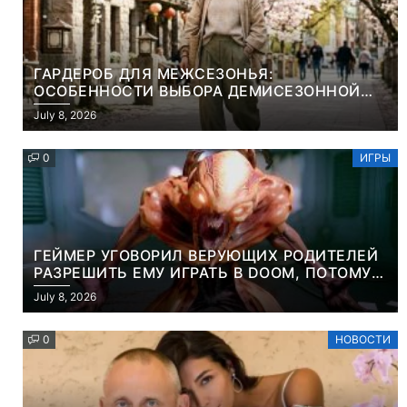
ГАРДЕРОБ ДЛЯ МЕЖСЕЗОНЬЯ:
ОСОБЕННОСТИ ВЫБОРА ДЕМИСЕЗОННОЙ
ПАРКИ И ЭЛЕГАНТНОГО ЖЕНСКОГО ПЛАЩА
July 8, 2026
0
ИГРЫ
ГЕЙМЕР УГОВОРИЛ ВЕРУЮЩИХ РОДИТЕЛЕЙ
РАЗРЕШИТЬ ЕМУ ИГРАТЬ В DOOM, ПОТОМУ
ЧТО ЭТО ХРИСТИАНСКАЯ ИГРА ПРО
July 8, 2026
УБИЙСТВО ДЕМОНОВ
0
НОВОСТИ