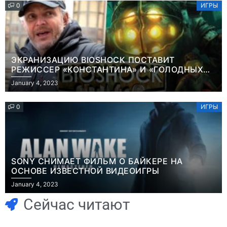
0
ИГРЫ
ЭКРАНИЗАЦИЮ BIOSHOCK ПОСТАВИТ
РЕЖИССЕР «КОНСТАНТИНА» И «ГОЛОДНЫХ
ИГР»
January 4, 2023
0
ИГРЫ
SONY СНИМАЕТ ФИЛЬМ О БАЙКЕРЕ НА
ОСНОВЕ ИЗВЕСТНОЙ ВИДЕОИГРЫ
Игры
January 4, 2023
Часть геймеров
Игры
В Rust теперь
считает, что мы
Сейчас читают
можно снять
сами похоронили