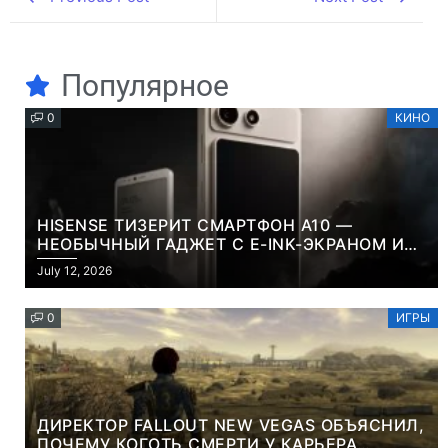
Популярное
0
КИНО
HISENSE ТИЗЕРИТ СМАРТФОН A10 —
НЕОБЫЧНЫЙ ГАДЖЕТ С E-INK-ЭКРАНОМ И
СЪЕМНОЙ LCD-ПАНЕЛЬЮ ДЛЯ ЦВЕТНОГО
July 12, 2026
КОНТЕНТА И СОЦСЕТЕЙ
0
ИГРЫ
ДИРЕКТОР FALLOUT NEW VEGAS ОБЪЯСНИЛ,
ПОЧЕМУ КОГОТЬ СМЕРТИ У КАРЬЕРА