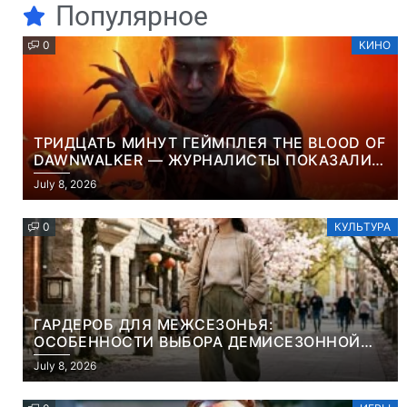
Популярное
0
КИНО
ТРИДЦАТЬ МИНУТ ГЕЙМПЛЕЯ THE BLOOD OF
DAWNWALKER — ЖУРНАЛИСТЫ ПОКАЗАЛИ
НАЧАЛО НОВОЙ ИГРЫ ОТ ВЕТЕРАНОВ CD
July 8, 2026
PROJEKT RED
0
КУЛЬТУРА
ГАРДЕРОБ ДЛЯ МЕЖСЕЗОНЬЯ:
ОСОБЕННОСТИ ВЫБОРА ДЕМИСЕЗОННОЙ
ПАРКИ И ЭЛЕГАНТНОГО ЖЕНСКОГО ПЛАЩА
July 8, 2026