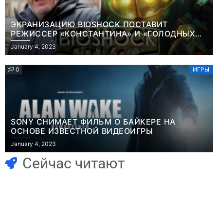
ЭКРАНИЗАЦИЮ BIOSHOCK ПОСТАВИТ
РЕЖИССЕР «КОНСТАНТИНА» И «ГОЛОДНЫХ
ИГР»
January 4, 2023
0
ИГРЫ
SONY СНИМАЕТ ФИЛЬМ О БАЙКЕРЕ НА
ОСНОВЕ ИЗВЕСТНОЙ ВИДЕОИГРЫ
Игры
January 4, 2023
Геймеры
Игры
отменяют
Новичок-геймер
Сейчас читают
подписку PS Plus
попросил помочь
в знак протеста
найти
против
видеокарту в его
цифрового
ПК – её там
Игры