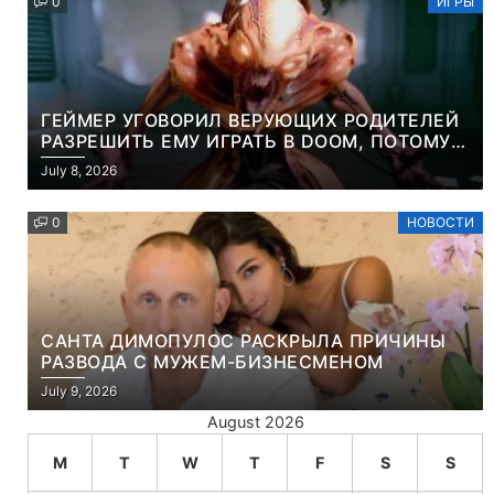
0
ИГРЫ
ГЕЙМЕР УГОВОРИЛ ВЕРУЮЩИХ РОДИТЕЛЕЙ
РАЗРЕШИТЬ ЕМУ ИГРАТЬ В DOOM, ПОТОМУ
ЧТО ЭТО ХРИСТИАНСКАЯ ИГРА ПРО
July 8, 2026
УБИЙСТВО ДЕМОНОВ
0
НОВОСТИ
САНТА ДИМОПУЛОС РАСКРЫЛА ПРИЧИНЫ
РАЗВОДА С МУЖЕМ-БИЗНЕСМЕНОМ
July 9, 2026
August 2026
M
T
W
T
F
S
S