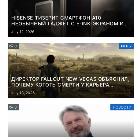
HISENSE ТИЗЕРИТ СМАРТФОН A10 —
НЕОБЫЧНЫЙ ГАДЖЕТ С E-INK-ЭКРАНОМ И
СЪЕМНОЙ LCD-ПАНЕЛЬЮ ДЛЯ ЦВЕТНОГО
July 12, 2026
КОНТЕНТА И СОЦСЕТЕЙ
0
ИГРЫ
ДИРЕКТОР FALLOUT NEW VEGAS ОБЪЯСНИЛ,
ПОЧЕМУ КОГОТЬ СМЕРТИ У КАРЬЕРА
НАМЕРЕННО СНОСИТ ВАМ ГОЛОВУ
July 13, 2026
0
НОВОСТИ