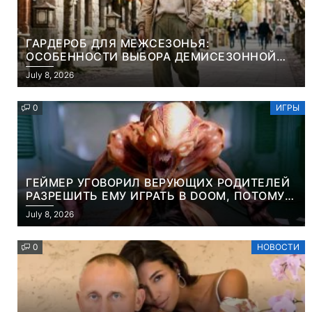
ГАРДЕРОБ ДЛЯ МЕЖСЕЗОНЬЯ:
ОСОБЕННОСТИ ВЫБОРА ДЕМИСЕЗОННОЙ
ПАРКИ И ЭЛЕГАНТНОГО ЖЕНСКОГО ПЛАЩА
July 8, 2026
0
ИГРЫ
ГЕЙМЕР УГОВОРИЛ ВЕРУЮЩИХ РОДИТЕЛЕЙ
РАЗРЕШИТЬ ЕМУ ИГРАТЬ В DOOM, ПОТОМУ
ЧТО ЭТО ХРИСТИАНСКАЯ ИГРА ПРО
July 8, 2026
УБИЙСТВО ДЕМОНОВ
0
НОВОСТИ