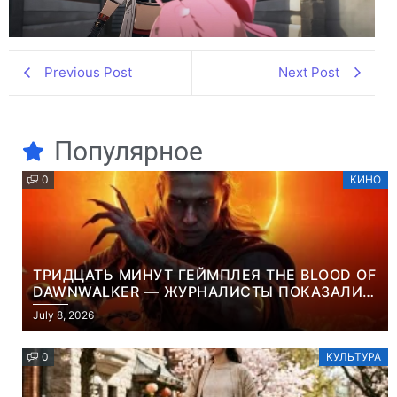
Previous Post
Next Post
Популярное
0
КИНО
ТРИДЦАТЬ МИНУТ ГЕЙМПЛЕЯ THE BLOOD OF
DAWNWALKER — ЖУРНАЛИСТЫ ПОКАЗАЛИ
НАЧАЛО НОВОЙ ИГРЫ ОТ ВЕТЕРАНОВ CD
July 8, 2026
PROJEKT RED
0
КУЛЬТУРА