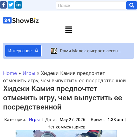
Рами Малек сыграет легенду немого кино Бастера Китона в мини-сериале
Интересное:
Работа мечты? Как на самом деле живут ассистенты звезд
Backstreet Boys подали петицию о проведении шоу в перерыве Суперкубка и заявили, что пригласят Бритни Спирс и других звезд 2000-х (эксклюзив)
Home
»
Игры
»
Хидеки Камия предпочтет
Солисты “Авиатор” заговорили о причинах, почему Воевуцкий покинул группу и общаются ли с ним
отменить игру, чем выпустить ее посредственной
Хидеки Камия предпочтет
Актер Вячеслав Хостикоев отреагировал на съемки сестры Антонины Паперной в российском сериале
отменить игру, чем выпустить ее
Sony удалила из PS Store почти 1200 игр от одного издателя, которые любили охотники за трофеями
посредственной
«Изысканная, женственная, нежная»: 38-летняя Астафьева очаровала кадрами в невероятно красивых платьях с рюшами (фото)
Ольга Сумская, Люся Кава, Амадор Лопеси другие звезды устроили яркий праздник для детей – все были в восторге
Категория:
Игры
Дата:
May 27, 2026
Время:
1:38 am
Героиня Resonance: A Plague Tale Legacy побывает не только на острове Минотавра, но и в Венеции.
Нет комментариев
Принц Уильям и Кейт Миддлтон представили новую рождественскую открытку: с детьми в окружении нарциссов