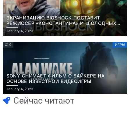
ЭКРАНИЗАЦИЮ BIOSHOCK ПОСТАВИТ
РЕЖИССЕР «КОНСТАНТИНА» И «ГОЛОДНЫХ
ИГР»
January 4, 2023
0
ИГРЫ
SONY СНИМАЕТ ФИЛЬМ О БАЙКЕРЕ НА
ОСНОВЕ ИЗВЕСТНОЙ ВИДЕОИГРЫ
Игры
Новости
January 4, 2023
Часть геймеров
Победительница
считает, что мы
«Неймовірних
Сейчас читают
сами похоронили
дуетів» iSKra:
физические
Работаю в офисе,
копии, а теперь
а деньги
возмущаемся
вкладываю в