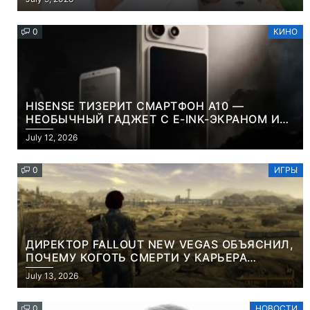
0
КИНО
HISENSE ТИЗЕРИТ СМАРТФОН A10 —
НЕОБЫЧНЫЙ ГАДЖЕТ С E-INK-ЭКРАНОМ И
СЪЕМНОЙ LCD-ПАНЕЛЬЮ ДЛЯ ЦВЕТНОГО
July 12, 2026
КОНТЕНТА И СОЦСЕТЕЙ
0
ИГРЫ
ДИРЕКТОР FALLOUT NEW VEGAS ОБЪЯСНИЛ,
ПОЧЕМУ КОГОТЬ СМЕРТИ У КАРЬЕРА
НАМЕРЕННО СНОСИТ ВАМ ГОЛОВУ
July 13, 2026
0
НОВОСТИ