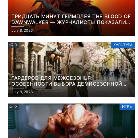
ТРИДЦАТЬ МИНУТ ГЕЙМПЛЕЯ THE BLOOD OF
DAWNWALKER — ЖУРНАЛИСТЫ ПОКАЗАЛИ
НАЧАЛО НОВОЙ ИГРЫ ОТ ВЕТЕРАНОВ CD
July 8, 2026
PROJEKT RED
0
КУЛЬТУРА
ГАРДЕРОБ ДЛЯ МЕЖСЕЗОНЬЯ:
ОСОБЕННОСТИ ВЫБОРА ДЕМИСЕЗОННОЙ
ПАРКИ И ЭЛЕГАНТНОГО ЖЕНСКОГО ПЛАЩА
July 8, 2026
0
ИГРЫ