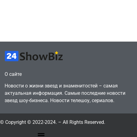
сделки за год
как
против 11 двумя
законопослушный
годами ранее
горожанин
July 4, 2026
July 4, 2026
24sbadmin
24sbadmin
О сайте
Новости о жизни звезд и знаменитостей – самая
актуальная информация. Самые последние новости
звезд шоу-бизнеса. Новости телешоу, сериалов.
© Copyright © 2022-2024. – All Rights Reserved.