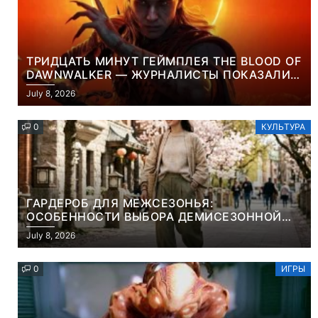
ТРИДЦАТЬ МИНУТ ГЕЙМПЛЕЯ THE BLOOD OF
DAWNWALKER — ЖУРНАЛИСТЫ ПОКАЗАЛИ
НАЧАЛО НОВОЙ ИГРЫ ОТ ВЕТЕРАНОВ CD
July 8, 2026
PROJEKT RED
0
КУЛЬТУРА
ГАРДЕРОБ ДЛЯ МЕЖСЕЗОНЬЯ:
ОСОБЕННОСТИ ВЫБОРА ДЕМИСЕЗОННОЙ
ПАРКИ И ЭЛЕГАНТНОГО ЖЕНСКОГО ПЛАЩА
July 8, 2026
0
ИГРЫ