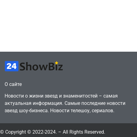
сценарии – 44
6, чтобы играть
сделки за год
как
против 11 двумя
законопослушный
годами ранее
горожанин
July 4, 2026
July 4, 2026
24sbadmin
24sbadmin
О сайте
Новости о жизни звезд и знаменитостей – самая
актуальная информация. Самые последние новости
звезд шоу-бизнеса. Новости телешоу, сериалов.
© Copyright © 2022-2024. – All Rights Reserved.