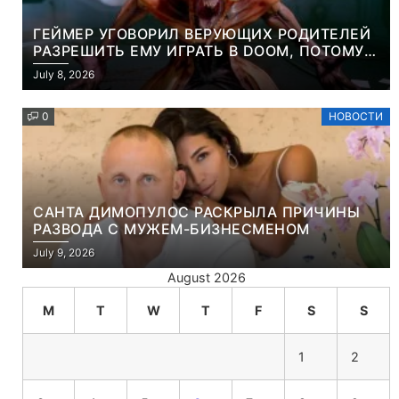
ГЕЙМЕР УГОВОРИЛ ВЕРУЮЩИХ РОДИТЕЛЕЙ
РАЗРЕШИТЬ ЕМУ ИГРАТЬ В DOOM, ПОТОМУ
ЧТО ЭТО ХРИСТИАНСКАЯ ИГРА ПРО
July 8, 2026
УБИЙСТВО ДЕМОНОВ
0
НОВОСТИ
САНТА ДИМОПУЛОС РАСКРЫЛА ПРИЧИНЫ
РАЗВОДА С МУЖЕМ-БИЗНЕСМЕНОМ
July 9, 2026
August 2026
M
T
W
T
F
S
S
1
2