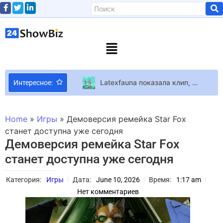
Latexfauna показала клип, созданный артистом DIY-сцены
Интересное:
OpenAI и Broadcom представили Jalapeño — процессор для AI-инфраструктуры нового поколения
А может, на вечерницы или стендап? Куда сходить в Киеве в феврале — культурный дайджест от Вікон
Home
»
Игры
»
Демоверсия ремейка Star Fox
Дженнифер Энистон, Кейт Миддлтон и другие звезды стремятся к таким весенним курткам — от 35 долларов
станет доступна уже сегодня
Демоверсия ремейка Star Fox
Клопотенко ответил на возмущение тем, что он готовил в Киево-Печерской Лавре
станет доступна уже сегодня
Starfield Джефф Грабб назвал сроки выхода Hellblade 2 и Starfield
Звезда “Абсолютно брехливої історіі” Юрий Дяк прошел курсы первой медицинской помощи
Категория:
Игры
Дата:
June 10, 2026
Время:
1:17 am
Голосование, участники и… Что известно о масштабных изменениях на Евровидении 2024
Нет комментариев
Valorant Корея, Турция и Индия в трейлере нового качественного синематика следующего эпизода Valorant
В World of Warcraft появится PvP-режим Prop Hunt, в котором вы сможете стать табуреткой