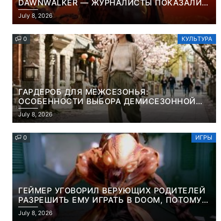
DAWNWALKER — ЖУРНАЛИСТЫ ПОКАЗАЛИ
НАЧАЛО НОВОЙ ИГРЫ ОТ ВЕТЕРАНОВ CD
July 8, 2026
PROJEKT RED
0
КУЛЬТУРА
ГАРДЕРОБ ДЛЯ МЕЖСЕЗОНЬЯ:
ОСОБЕННОСТИ ВЫБОРА ДЕМИСЕЗОННОЙ
ПАРКИ И ЭЛЕГАНТНОГО ЖЕНСКОГО ПЛАЩА
July 8, 2026
0
ИГРЫ
ГЕЙМЕР УГОВОРИЛ ВЕРУЮЩИХ РОДИТЕЛЕЙ
РАЗРЕШИТЬ ЕМУ ИГРАТЬ В DOOM, ПОТОМУ
ЧТО ЭТО ХРИСТИАНСКАЯ ИГРА ПРО
July 8, 2026
УБИЙСТВО ДЕМОНОВ