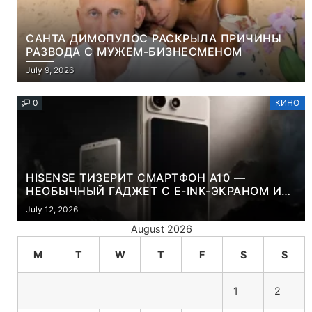
САНТА ДИМОПУЛОС РАСКРЫЛА ПРИЧИНЫ
РАЗВОДА С МУЖЕМ-БИЗНЕСМЕНОМ
July 9, 2026
0
КИНО
HISENSE ТИЗЕРИТ СМАРТФОН A10 —
НЕОБЫЧНЫЙ ГАДЖЕТ С E-INK-ЭКРАНОМ И
СЪЕМНОЙ LCD-ПАНЕЛЬЮ ДЛЯ ЦВЕТНОГО
July 12, 2026
КОНТЕНТА И СОЦСЕТЕЙ
August 2026
M
T
W
T
F
S
S
1
2