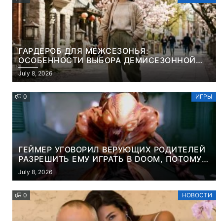
ГАРДЕРОБ ДЛЯ МЕЖСЕЗОНЬЯ:
ОСОБЕННОСТИ ВЫБОРА ДЕМИСЕЗОННОЙ
ПАРКИ И ЭЛЕГАНТНОГО ЖЕНСКОГО ПЛАЩА
July 8, 2026
0
ИГРЫ
ГЕЙМЕР УГОВОРИЛ ВЕРУЮЩИХ РОДИТЕЛЕЙ
РАЗРЕШИТЬ ЕМУ ИГРАТЬ В DOOM, ПОТОМУ
ЧТО ЭТО ХРИСТИАНСКАЯ ИГРА ПРО
July 8, 2026
УБИЙСТВО ДЕМОНОВ
0
НОВОСТИ