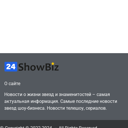
оригинальные
Браун ждёт GTA
сценарии – 44
6, чтобы играть
сделки за год
как
против 11 двумя
законопослушный
годами ранее
горожанин
July 4, 2026
July 4, 2026
24sbadmin
24sbadmin
О сайте
Новости о жизни звезд и знаменитостей – самая
актуальная информация. Самые последние новости
звезд шоу-бизнеса. Новости телешоу, сериалов.