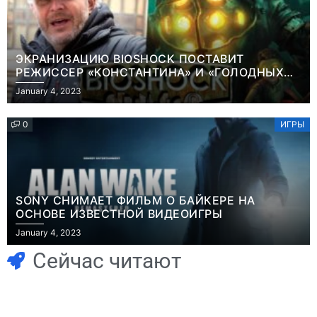
ЭКРАНИЗАЦИЮ BIOSHOCK ПОСТАВИТ
РЕЖИССЕР «КОНСТАНТИНА» И «ГОЛОДНЫХ
ИГР»
January 4, 2023
0
ИГРЫ
SONY СНИМАЕТ ФИЛЬМ О БАЙКЕРЕ НА
ОСНОВЕ ИЗВЕСТНОЙ ВИДЕОИГРЫ
Игры
January 4, 2023
Часть геймеров
Игры
В Rust теперь
считает, что мы
Сейчас читают
можно снять
сами похоронили
квартиру и
физические
открыть магазин
копии, а теперь