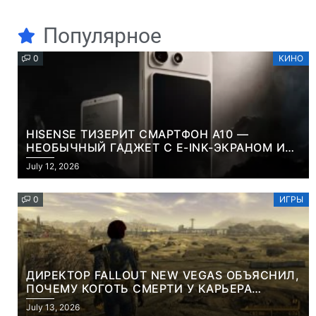
Популярное
0
КИНО
HISENSE ТИЗЕРИТ СМАРТФОН A10 —
НЕОБЫЧНЫЙ ГАДЖЕТ С E-INK-ЭКРАНОМ И
СЪЕМНОЙ LCD-ПАНЕЛЬЮ ДЛЯ ЦВЕТНОГО
July 12, 2026
КОНТЕНТА И СОЦСЕТЕЙ
0
ИГРЫ
ДИРЕКТОР FALLOUT NEW VEGAS ОБЪЯСНИЛ,
ПОЧЕМУ КОГОТЬ СМЕРТИ У КАРЬЕРА
НАМЕРЕННО СНОСИТ ВАМ ГОЛОВУ
July 13, 2026