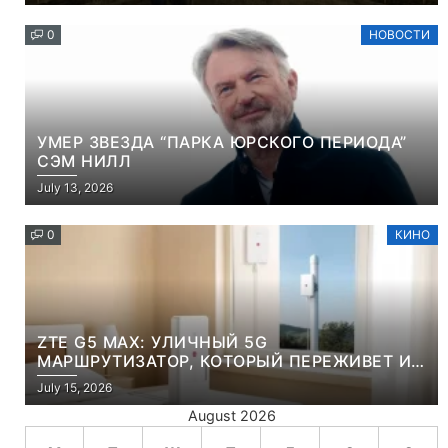
0
НОВОСТИ
УМЕР ЗВЕЗДА “ПАРКА ЮРСКОГО ПЕРИОДА”
СЭМ НИЛЛ
July 13, 2026
0
КИНО
ZTE G5 MAX: УЛИЧНЫЙ 5G
МАРШРУТИЗАТОР, КОТОРЫЙ ПЕРЕЖИВЕТ И
ЛЮТУЮ ЗИМУ, И ЖАРКОЕ ЛЕТО
July 15, 2026
August 2026